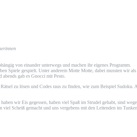
hmerinnen
nab­hän­gig von ein­an­der unter­wegs und machen ihr eige­nes Programm.
en Spie­le gespielt. Unter ande­rem Mot­te Mot­te, dabei muss­ten wir als
d abends gab es Gnoc­ci mit Pesto.
 Rät­sel zu lösen und Codes raus zu fin­den, wie zum Bei­spiel Sudo­ku. A
 haben wir Eis geges­sen, haben viel Spaß im Stru­del gehabt, sind weg
ben viel Scheiß gemacht und uns ver­ge­bens mit den Lei­ten­den im Tun­ke