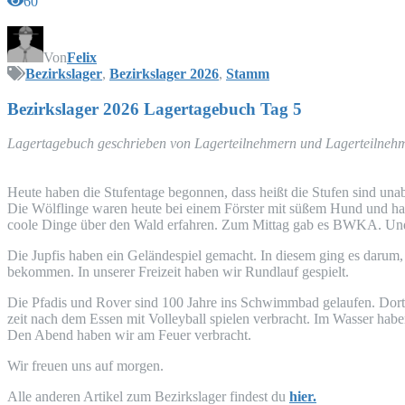
60
Von
Felix
Bezirkslager
,
Bezirkslager 2026
,
Stamm
Bezirks­la­ger 2026 Lager­ta­ge­buch Tag 5
Lager­ta­ge­buch geschrie­ben von Lager­teil­neh­mern und Lagerteilne
Heu­te haben die Stu­fen­ta­ge begon­nen, dass heißt die Stu­fen sind u
Die Wöl­f­lin­ge waren heu­te bei einem Förs­ter mit süßem Hund und hab
coo­le Din­ge über den Wald erfah­ren. Zum Mit­tag gab es
BWKA
. Un
Die Jup­fis haben ein Gelän­de­spiel gemacht. In die­sem ging es dar­um,
bekom­men. In unse­rer Frei­zeit haben wir Rund­lauf gespielt.
Die Pfadis und Rover sind 100 Jah­re ins Schwimm­bad gelau­fen. Dort
zeit nach dem Essen mit Vol­ley­ball spie­len ver­bracht. Im Was­ser ha
Den Abend haben wir am Feu­er verbracht.
Wir freu­en uns auf morgen.
Alle ande­ren Arti­kel zum Bezirks­la­ger fin­dest du
hier.