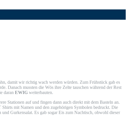
 Bahn, damit wir rich­tig wach wer­den wür­den. Zum Früh­stück gab es
wür­de. Danach muss­ten die Wös ihre Zel­te tau­schen wäh­rend der Rest
ie dar­an
EWIG
weiterbauten.
e­re Sta­tio­nen auf und fin­gen dann auch direkt mit dem Bas­teln an.
n T Shirts mit Namen und den zuge­hö­ri­gen Sym­bo­len bedruckt. Die
t­ten und Gur­ken­sa­lat. Es gab sogar Eis zum Nach­tisch, obwohl die­ser