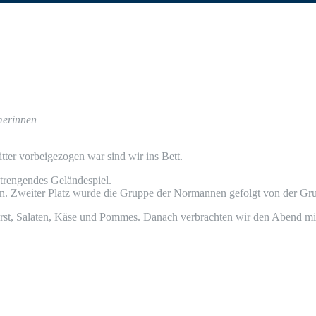
hmerinnen
er vor­bei­ge­zo­gen war sind wir ins Bett.
ren­gen­des Geländespiel.
h­ten. Zwei­ter Platz wur­de die Grup­pe der Nor­man­nen gefolgt von der Gr
rst, Sala­ten, Käse und Pom­mes. Danach ver­brach­ten wir den Abend mit 