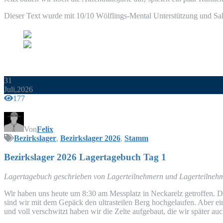
Die­ser Text wur­de mit 10/10 Wöl­f­lings-Men­tal Unter­stüt­zung und 
31
Juli,2026
177
Von
Felix
Bezirkslager
,
Bezirkslager 2026
,
Stamm
Bezirks­la­ger 2026 Lager­ta­ge­buch Tag 1
Lager­ta­ge­buch geschrie­ben von Lager­teil­neh­mern und Lagerteilne
Wir haben uns heu­te um 8:30 am Mess­platz in Nec­kar­elz getrof­fen. D
sind wir mit dem Gepäck den ultrast­ei­len Berg hoch­ge­lau­fen. Aber 
und voll ver­schwitzt haben wir die Zel­te auf­ge­baut, die wir spä­ter