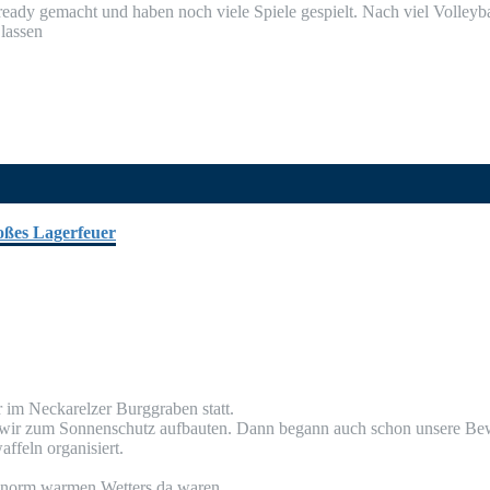
e rea­dy gemacht und haben noch vie­le Spie­le gespielt. Nach viel Vol­ley­
 lassen
im Nec­kar­el­zer Burg­gra­ben statt.
e wir zum Son­nen­schutz auf­bau­ten. Dann begann auch schon unse­re Bewir
af­feln organisiert.
 enorm war­men Wet­ters da waren.