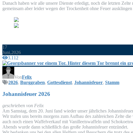
Danach haben wir alle unse­re Diens­te erle­digt, noch die letz­ten Zel­t
gemein­sam aber lei­der wegen der Tro­cken­heit ohne Feu­er aus­klin­gen
17
Juni,2026
3.112
Von
Felix
2026
,
Burggraben
,
Gottesdienst
,
Johannisfeuer
,
Stamm
Johan­nis­feu­er 2026
geschrie­ben von Felix
Am Sams­tag, dem 20. Juni fand wie­der unser jähr­li­ches Johan­nis­feu­er 
Wir tra­fen uns bereits mor­gens zum Auf­bau des zahl­rei­chen Zel­te di
auch noch einen Waf­fel­ver­kauf mit Vanil­le­eis­waf­feln und Scho­ko­eis­w
Abends wur­de dann schließ­lich das gro­ße Johan­nis­feu­er entzündet.
Wir bedan­ken uns bei den allen Hel­fern und Besu­chern die trotz des