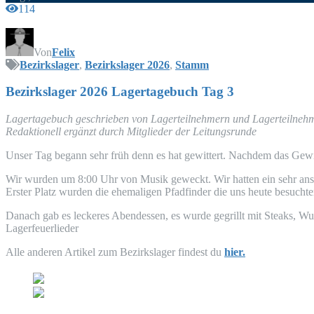
114
Von
Felix
Bezirkslager
,
Bezirkslager 2026
,
Stamm
Bezirks­la­ger 2026 Lager­ta­ge­buch Tag 3
Lager­ta­ge­buch geschrie­ben von Lager­teil­neh­mern und Lagerteilne
Redak­tio­nell ergänzt durch Mit­glie­der der Leitungsrunde
Unser Tag begann sehr früh denn es hat gewit­tert. Nach­dem das Gewit­t
Wir wur­den um 8:00 Uhr von Musik geweckt. Wir hat­ten ein sehr anst
Ers­ter Platz wur­den die ehe­ma­li­gen Pfad­fin­der die uns heu­te besuc
Danach gab es lecke­res Abend­essen, es wur­de gegrillt mit Steaks, Wu
Lagerfeuerlieder
Alle ande­ren Arti­kel zum Bezirks­la­ger fin­dest du
hier.