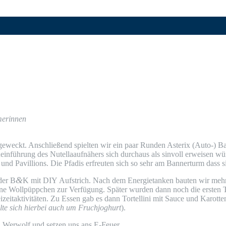
hmerinnen
ik geweckt. Anschlie­ßend spiel­ten wir ein paar Run­den Aste­rix (Auto-)
in­füh­rung des Nutel­la­auf­nä­hers sich durch­aus als sin­voll erwei­sen 
n und Pavil­li­ons. Die Pfadis erfreu­ten sich so sehr am Ban­ner­turm dass s
&
­der B
K mit
DIY
Auf­strich. Nach dem Ener­gie­tan­ken bau­ten wir meh­r
ei­ne Woll­püpp­chen zur Ver­fü­gung. Spä­ter wur­den dann noch die ers­te
i­zeit­ak­ti­vi­tä­ten. Zu Essen gab es dann Tor­tel­li­ni mit Sau­ce und Karo
l­te sich hier­bei auch um Fruch­jo­ghurt
).
­den Wer­wolf und set­zen uns ans E-Feuer.