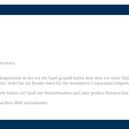
hmerinnen
r­gen­run­de in der wir ein Spiel gespielt haben bein dem wir einen Hän­
ienst. Jeder hat zur Run­de einen für ihn beson­de­ren Gegen­stand mitgebr
. Wir hat­ten viel Spaß mit Was­ser­bom­ben und einer gro­ßen Wasserschlac
r­sach­ten Müll aufzuräumen.