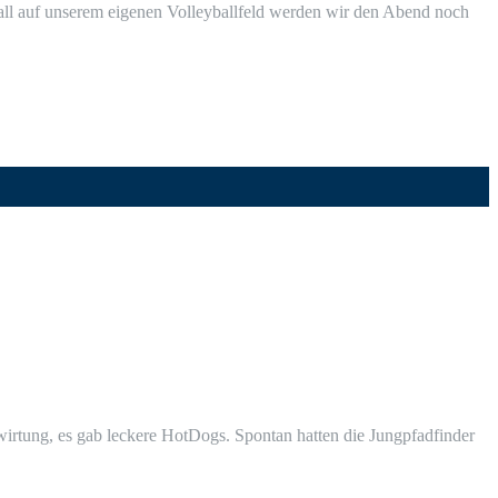
ball auf unse­rem eige­nen Vol­ley­ball­feld wer­den wir den Abend noch
­tung, es gab lecke­re Hot­Dogs. Spon­tan hat­ten die Jung­pfad­fin­der