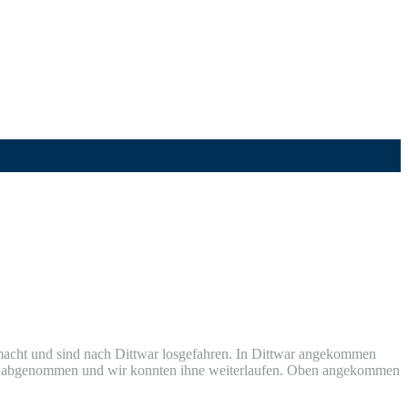
cht und sind nach Ditt­war los­ge­fah­ren. In Ditt­war ange­kom­men
o abge­nom­men und wir konn­ten ihne wei­ter­lau­fen. Oben ange­kom­men