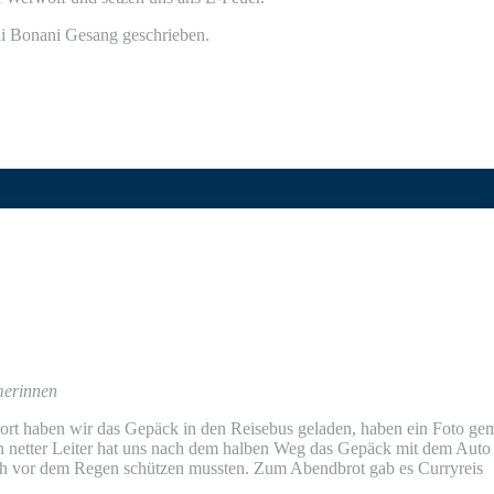
Sali Bona­ni Gesang geschrieben.
hmerinnen
ort haben wir das Gepäck in den Rei­se­bus gela­den, haben ein Foto gema
ein net­ter Lei­ter hat uns nach dem hal­ben Weg das Gepäck mit dem Aut
 auch vor dem Regen schüt­zen muss­ten. Zum Abend­brot gab es Curryreis