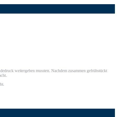
de­druck wei­ter­ge­ben muss­ten. Nach­dem zusam­men gefrüh­stückt
acht.
ht.