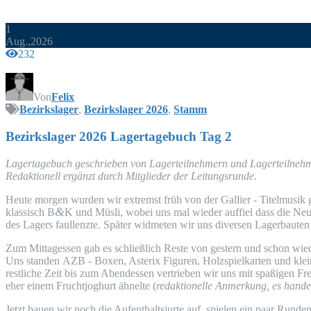
1
Aug.,2026
232
Von
Felix
Bezirkslager
,
Bezirkslager 2026
,
Stamm
Bezirks­la­ger 2026 Lager­ta­ge­buch Tag 2
Lager­ta­ge­buch geschrie­ben von Lager­teil­neh­mern und Lagerteilne
Redak­tio­nell ergänzt durch Mit­glie­der der Leitungsrunde.
Heu­te mor­gen wur­den wir extremst früh von der Gal­li­er - Titel­mu­s
&
klas­sisch B
K und Müs­li, wobei uns mal wie­der auf­fiel dass die Neu­e
des Lagers faul­lenz­te. Spä­ter wid­me­ten wir uns diver­sen Lager­bau­te
Zum Mit­tag­essen gab es schließ­lich Res­te von ges­tern und schon wie
Uns stan­den
AZB
- Boxen, Aste­rix Figu­ren, Holz­spiel­kar­ten und kl
rest­li­che Zeit bis zum Abend­essen ver­trie­ben wir uns mit spa­ßi­gen Fre
eher einem Frucht­jo­ghurt ähnel­te (
redak­tio­nel­le Anmer­kung, es han­de
Jetzt bau­en wir noch die Auf­ent­halts­jur­te auf, spie­len ein paar Run