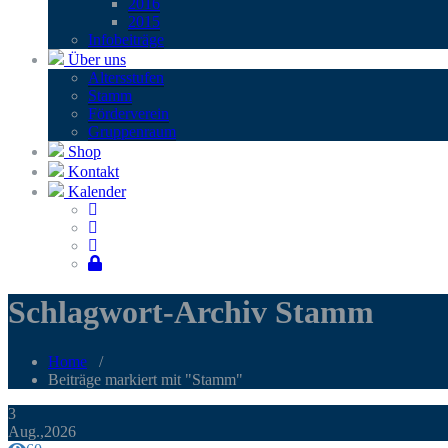
2016
2015
Infobei­trä­ge
Über uns
Alters­stu­fen
Stamm
För­der­ver­ein
Grup­pen­raum
Shop
Kontakt
Kalender
Schlagwort-Archiv Stamm
Home
/
Beiträge markiert mit "Stamm"
3
Aug.,2026