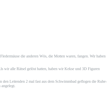
 Fle­der­mäu­se die ande­ren Wös, die Mot­ten waren, fan­gen. Wir haben
ls wir alle Rät­sel gelöst hat­ten, haben wir Kek­se und
3D
Figu­ren
en den Lei­ten­den 2 mal fast aus dem Schwimm­bad geflo­gen die Ruhe­
n angelegt.