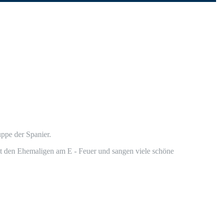
up­pe der Spanier.
den Ehe­ma­li­gen am E - Feu­er und san­gen vie­le schö­ne