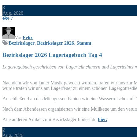
3
Aug.,2026
67
Von
Felix
Bezirkslager
,
Bezirkslager 2026
,
Stamm
Bezirks­la­ger 2026 Lager­ta­ge­buch Tag 4
Lager­ta­ge­buch geschrie­ben von Lager­teil­neh­mern und Lagerteilne
Nach­dem wir von lau­ter Musik geweckt wur­den, tra­fen wir uns zur Mo
wur­de tra­fen wir uns am Lager­feu­er zu einem schö­nen Lager­got­tes­d
Anschlie­ßend an das Mit­tag­essen bau­ten wir eine Was­ser­rut­sche auf
Nach dem Abend­essen orga­ni­sier­ten wir eine Müll­ket­te um den ver­u
Alle ande­ren Arti­kel zum Bezirks­la­ger fin­dest du
hier.
2
Aug.,2026