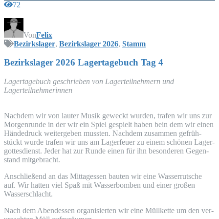
72
Von
Felix
Bezirkslager
,
Bezirkslager 2026
,
Stamm
Bezirks­la­ger 2026 Lager­ta­ge­buch Tag 4
Lager­ta­ge­buch geschrie­ben von Lager­teil­neh­mern und
Lagerteilnehmerinnen
Nach­dem wir von lau­ter Musik geweckt wur­den, tra­fen wir uns zur
Mor­gen­run­de in der wir ein Spiel gespielt haben bein dem wir einen
Hän­de­druck wei­ter­ge­ben muss­ten. Nach­dem zusam­men gefrüh­
stückt wur­de tra­fen wir uns am Lager­feu­er zu einem schö­nen Lager­
got­tes­dienst. Jeder hat zur Run­de einen für ihn beson­de­ren Gegen­
stand mitgebracht.
Anschlie­ßend an das Mit­tag­essen bau­ten wir eine Was­ser­rut­sche
auf. Wir hat­ten viel Spaß mit Was­ser­bom­ben und einer gro­ßen
Wasserschlacht.
Nach dem Abend­essen orga­ni­sier­ten wir eine Müll­ket­te um den ver­