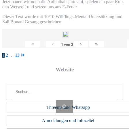
Jetzt bau­en wir noch die Auf­ent­halts­jur­te auf, spie­len ein paar Run­
den Wer­wolf und set­zen uns ans E-Feuer.
Die­ser Text wur­de mit 10/10 Wöl­f­lings-Men­tal Unter­stüt­zung und
Sali Bona­ni Gesang geschrieben.
«
‹
›
»
1
von
2
Seitennummerierung
1
2
…
13
der
Web­site
Beiträge
Threema und Whatsapp
Anmeldungen und Infozettel