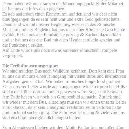
&
Dann haben wir uns drau­ßen die Mau­er ange­guckt
der Mit­ar­bei­
ter hat uns die Infos dazu gegeben.
Es gab außer­dem einen Römer­turm, auf den sind wir aber nicht
drauf­ge­gan­gen da es sehr heiß war und extra Geld gekos­tet hätte.
Dann sind wir mit unse­rer Beglei­tung wie­der in das Römi­sche
Muse­um und der Beglei­ter hat uns mehr über Römi­sche Geschich­te
&
erzählt. Er hat uns alte Fund­stü­cke gezeigt
Sachen dazu erklärt
und er hat uns das alte Bad mit alten Hygie­ne­ar­ti­keln gezeigt und
die Funk­tio­nen erklärt.
Am Ende wur­de uns noch etwas auf einer römi­schen Trom­pe­te
vergespielt.
Die Freiluftmuseumsgruppe:
Wir sind mit dem Bus nach Wall­dürn gefah­ren. Dort kam eine Frau
zu uns die mit uns einen Rund­gang mit vie­len Infos und inter­ak­ti­ven
Auf­ga­ben gemacht hat. Wir haben römi­sches Fin­ger­food pro­biert.
Einer unse­rer Lei­ter wur­de auch ange­zo­gen wie ein römi­scher Hilfs­
sol­dat der frü­her dort sta­tio­niert gewe­sen wäre. Sogar mit Schwert.
Am Ende haben wir noch ein Grup­pen­bild gemacht. Zurück sind
wir wie­der mit dem Bus, aller­dings muss­ten wir einen unse­rer Lei­ter
zurück­las­sen, da er sein Han­dy am Frei­luft­mu­se­um ver­lo­ren hat­te
&
und noch­mal suchen ging. Die Fahrt war sehr lang
vie­le von uns
sind erschöpft aber glück­lich eingeschlafen.
Zum Abend­essen blie­ben wir dem Mot­to Kul­tur treu und aßen Cur­