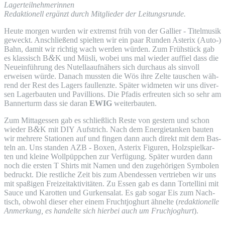
Lagerteilnehmerinnen
Redak­tio­nell ergänzt durch Mit­glie­der der Leitungsrunde.
Heu­te mor­gen wur­den wir extremst früh von der Gal­li­er - Titel­mu­sik
geweckt. Anschlie­ßend spiel­ten wir ein paar Run­den Aste­rix (Auto-)
Bahn, damit wir rich­tig wach wer­den wür­den. Zum Früh­stück gab
&
es klas­sisch B
K und Müs­li, wobei uns mal wie­der auf­fiel dass die
Neu­ein­füh­rung des Nutel­la­auf­nä­hers sich durch­aus als sin­voll
erwei­sen wür­de. Danach muss­ten die Wös ihre Zel­te tau­schen wäh­
rend der Rest des Lagers faul­lenz­te. Spä­ter wid­me­ten wir uns diver­
sen Lager­bau­ten und Pavil­li­ons. Die Pfadis erfreu­ten sich so sehr am
Ban­ner­turm dass sie dar­an
EWIG
weiterbauten.
Zum Mit­tag­essen gab es schließ­lich Res­te von ges­tern und schon
&
wie­der B
K mit
DIY
Auf­strich. Nach dem Ener­gie­tan­ken bau­ten
wir meh­re­re Sta­tio­nen auf und fin­gen dann auch direkt mit dem Bas­
teln an. Uns stan­den
AZB
- Boxen, Aste­rix Figu­ren, Holz­spiel­kar­
ten und klei­ne Woll­püpp­chen zur Ver­fü­gung. Spä­ter wur­den dann
noch die ers­ten T Shirts mit Namen und den zuge­hö­ri­gen Sym­bo­len
bedruckt. Die rest­li­che Zeit bis zum Abend­essen ver­trie­ben wir uns
mit spa­ßi­gen Frei­zeit­ak­ti­vi­tä­ten. Zu Essen gab es dann Tor­tel­li­ni mit
Sau­ce und Karot­ten und Gur­ken­sa­lat. Es gab sogar Eis zum Nach­
tisch, obwohl die­ser eher einem Frucht­jo­ghurt ähnel­te (
redak­tio­nel­le
Anmer­kung, es han­del­te sich hier­bei auch um Fruch­jo­ghurt
).