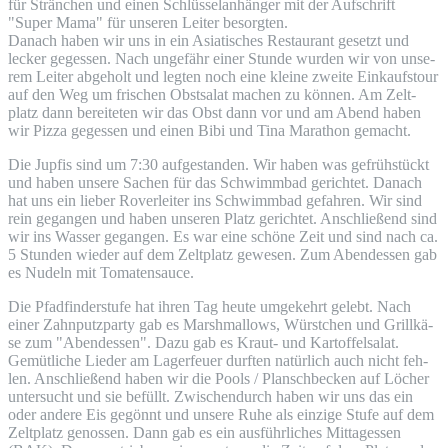
für Strän­chen und einen Schlüs­sel­an­hän­ger mit der Auf­schrift
"Super Mama" für unse­ren Lei­ter besorgten.
Danach haben wir uns in ein Asia­ti­sches Restau­rant gesetzt und
lecker geges­sen. Nach unge­fähr einer Stun­de wur­den wir von unse­
rem Lei­ter abge­holt und leg­ten noch eine klei­ne zwei­te Ein­kaufs­tour
auf den Weg um fri­schen Obst­sa­lat machen zu kön­nen. Am Zelt­
platz dann berei­te­ten wir das Obst dann vor und am Abend haben
wir Piz­za geges­sen und einen Bibi und Tina Mara­thon gemacht.
Die Jup­fis sind um 7:30 auf­ge­stan­den. Wir haben was gefrüh­stückt
und haben unse­re Sachen für das Schwimm­bad gerich­tet. Danach
hat uns ein lie­ber Rover­lei­ter ins Schwimm­bad gefah­ren. Wir sind
rein gegan­gen und haben unse­ren Platz gerich­tet. Anschlie­ßend sind
wir ins Was­ser gegan­gen. Es war eine schö­ne Zeit und sind nach ca.
5 Stun­den wie­der auf dem Zelt­platz gewe­sen. Zum Abend­essen gab
es Nudeln mit Tomatensauce.
Die Pfad­fin­der­stu­fe hat ihren Tag heu­te umge­kehrt gelebt. Nach
einer Zahn­putz­par­ty gab es Mar­sh­mal­lows, Würst­chen und Grill­kä­
se zum "Abend­essen". Dazu gab es Kraut- und Kar­tof­fel­sa­lat.
Gemüt­li­che Lie­der am Lager­feu­er durf­ten natür­lich auch nicht feh­
len. Anschlie­ßend haben wir die Pools / Plansch­be­cken auf Löcher
unter­sucht und sie befüllt. Zwi­schen­durch haben wir uns das ein
oder ande­re Eis gegönnt und unse­re Ruhe als ein­zi­ge Stu­fe auf dem
Zelt­platz genos­sen. Dann gab es ein aus­führ­li­ches Mit­tag­essen