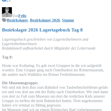
23
Von
Felix
Bezirkslager
,
Bezirkslager 2026
,
Stamm
Bezirks­la­ger 2026 Lager­ta­ge­buch Tag 8
Lager­ta­ge­buch geschrie­ben von Lager­teil­neh­mern und
Lagerteilnehmerinnen
Redak­tio­nell auf­be­ar­bei­tet durch Mit­glie­der der Leiterrunde
Tag 8:
Heu­te war Kul­tur­tag. Es gab zwei Grup­pen in die wir auf­ge­teilt
wur­den. Eine Grup­pe ging nach Oster­bur­ken ins Römer­mu­se­um,
die ande­re nach Wall­dürn ins Römer Freiluftmuseum.
Die Muse­ums­grup­pe:
Wir sind mit dem Bus zum Bahn­hof von Tau­ber­bi­schofs­heim gefah­
ren und von dort aus mit der Bahn nach Oster­bur­ken. Wir sind dann
von dort zu Fuß zum Muse­um um dort die rest­li­chen Kids unse­rer
Grup­pe zu tref­fen die kein Bahn­ti­cket hat­ten. Dort ange­kom­men
haben wir erst­mal zu Mit­tag gegessen.
Im Muse­um sind wir an einem Römi­schen Bad vor­bei­ge­gan­gen .