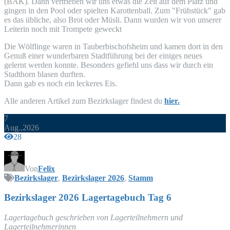
(
BAK
). Dann ver­trie­ben wir uns etwas die Zeit auf dem Platz und
gin­gen in den Pool oder spiel­ten Karot­ten­ball. Zum "Früh­stück" gab
es das übli­che, also Brot oder Müs­li. Dann wur­den wir von unse­rer
Lei­te­rin noch mit Trom­pe­te geweckt
Die Wöl­f­lin­ge waren in Tau­ber­bi­schofs­heim und kamen dort in den
Genuß einer wun­der­ba­ren Stadt­füh­rung bei der eini­ges neu­es
gelernt wer­den konn­te. Beson­ders gefiehl uns dass wir durch ein
Stadt­horn bla­sen durften.
Dann gab es noch ein lecke­res Eis.
Alle ande­ren Arti­kel zum Bezirks­la­ger fin­dest du
hier.
7
Aug.,2026
28
Von
Felix
Bezirkslager
,
Bezirkslager 2026
,
Stamm
Bezirks­la­ger 2026 Lager­ta­ge­buch Tag 6
Lager­ta­ge­buch geschrie­ben von Lager­teil­neh­mern und
Lagerteilnehmerinnen