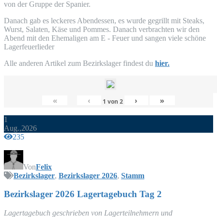
von der Grup­pe der Spanier.
Danach gab es lecke­res Abend­essen, es wur­de gegrillt mit Steaks,
Wurst, Sala­ten, Käse und Pom­mes. Danach ver­brach­ten wir den
Abend mit den Ehe­ma­li­gen am E - Feu­er und san­gen vie­le schö­ne
Lagerfeuerlieder
Alle ande­ren Arti­kel zum Bezirks­la­ger fin­dest du
hier.
«
‹
›
»
1
von
2
1
Aug.,2026
235
Von
Felix
Bezirkslager
,
Bezirkslager 2026
,
Stamm
Bezirks­la­ger 2026 Lager­ta­ge­buch Tag 2
Lager­ta­ge­buch geschrie­ben von Lager­teil­neh­mern und