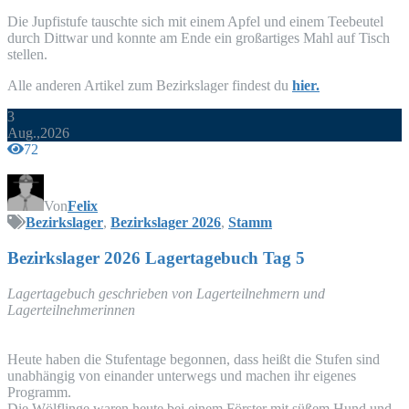
Die Jup­fi­s­tu­fe tausch­te sich mit einem Apfel und einem Tee­beu­tel
durch Ditt­war und konn­te am Ende ein groß­ar­ti­ges Mahl auf Tisch
stellen.
Alle ande­ren Arti­kel zum Bezirks­la­ger fin­dest du
hier.
3
Aug.,2026
72
Von
Felix
Bezirkslager
,
Bezirkslager 2026
,
Stamm
Bezirks­la­ger 2026 Lager­ta­ge­buch Tag 5
Lager­ta­ge­buch geschrie­ben von Lager­teil­neh­mern und
Lagerteilnehmerinnen
Heu­te haben die Stu­fen­ta­ge begon­nen, dass heißt die Stu­fen sind
unab­hän­gig von ein­an­der unter­wegs und machen ihr eige­nes
Programm.
Die Wöl­f­lin­ge waren heu­te bei einem Förs­ter mit süßem Hund und