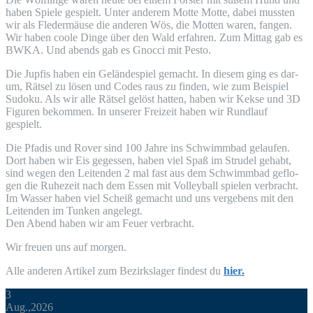
haben Spie­le gespielt. Unter ande­rem Mot­te Mot­te, dabei muss­ten
wir als Fle­der­mäu­se die ande­ren Wös, die Mot­ten waren, fan­gen.
Wir haben coo­le Din­ge über den Wald erfah­ren. Zum Mit­tag gab es
BWKA
. Und abends gab es Gnoc­ci mit Pesto.
Die Jup­fis haben ein Gelän­de­spiel gemacht. In die­sem ging es dar­
um, Rät­sel zu lösen und Codes raus zu fin­den, wie zum Bei­spiel
Sudo­ku. Als wir alle Rät­sel gelöst hat­ten, haben wir Kek­se und
3D
Figu­ren bekom­men. In unse­rer Frei­zeit haben wir Rund­lauf
gespielt.
Die Pfadis und Rover sind 100 Jah­re ins Schwimm­bad gelau­fen.
Dort haben wir Eis geges­sen, haben viel Spaß im Stru­del gehabt,
sind wegen den Lei­ten­den 2 mal fast aus dem Schwimm­bad geflo­
gen die Ruhe­zeit nach dem Essen mit Vol­ley­ball spie­len ver­bracht.
Im Was­ser haben viel Scheiß gemacht und uns ver­ge­bens mit den
Lei­ten­den im Tun­ken angelegt.
Den Abend haben wir am Feu­er verbracht.
Wir freu­en uns auf morgen.
Alle ande­ren Arti­kel zum Bezirks­la­ger fin­dest du
hier.
3
Aug.,2026