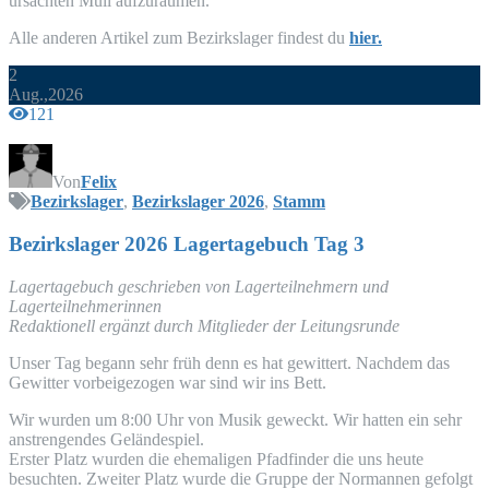
ur­sach­ten Müll aufzuräumen.
Alle ande­ren Arti­kel zum Bezirks­la­ger fin­dest du
hier.
2
Aug.,2026
121
Von
Felix
Bezirkslager
,
Bezirkslager 2026
,
Stamm
Bezirks­la­ger 2026 Lager­ta­ge­buch Tag 3
Lager­ta­ge­buch geschrie­ben von Lager­teil­neh­mern und
Lagerteilnehmerinnen
Redak­tio­nell ergänzt durch Mit­glie­der der Leitungsrunde
Unser Tag begann sehr früh denn es hat gewit­tert. Nach­dem das
Gewit­ter vor­bei­ge­zo­gen war sind wir ins Bett.
Wir wur­den um 8:00 Uhr von Musik geweckt. Wir hat­ten ein sehr
anstren­gen­des Geländespiel.
Ers­ter Platz wur­den die ehe­ma­li­gen Pfad­fin­der die uns heu­te
besuch­ten. Zwei­ter Platz wur­de die Grup­pe der Nor­man­nen gefolgt