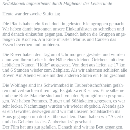
Redak­tio­nell auf­be­ar­bei­tet durch Mit­glie­der der Leiterrunde
Heu­te war der zwei­te Stufentag
Die Pfadis haben ein Koch­du­ell in gelos­ten Klein­grup­pen gemacht.
Wir haben damit begon­nen unse­re Ein­kaufs­lis­ten zu schrei­ben und
sind danach ein­kau­fen gegan­gen. Danach haben die Grup­pen ange­
fan­gen zu Kochen. Am Ende muss­ten Mari­us und Cars­ten das
Essen bewer­ben und probieren.
Die Rover haben den Tag um 4 Uhr mor­gens gestar­tet und wur­den
dann von ihrem Lei­ter in der Nähe eines klei­nen Ört­chens mit dem
lieb­li­chen Namen "Höl­le" aus­ge­setzt. Von dort aus lie­fen sie 17 km
und 6 Stun­den wie­der zum Zelt­platz. Als wir anka­men schlie­fen alle
Rover. Am Abend wur­de mit den ande­ren Stu­fen ein Film geschaut.
Die Wöl­fin­ge sind ins Schwimm­bad in Tau­ber­bi­schofs­heim gefah­
ren und ver­brach­ten ihren Tag. Es gab zwei Rtschen. Eine sil­ber­ne
und eine Rote. Man­che sind auch von den Sprung­tür­men gesprun­
gen. Wir haben Pom­mes, Bur­ger und Süßig­kei­ten geges­sen, es war
sehr lecker. Nach­mit­tags wur­den wir wie­der abge­holt. Abends gab
es ein Gewit­ter, des­we­gen sind wir mit unse­ren Schlaf­sa­chen ins
Haus gegan­gen um dort zu über­nach­ten. Dann haben wir "Aste­rix
und das Geheim­niss des Zau­ber­tranks" geschaut.
Der Film hat uns gut gefal­len. Danach sind wir ins Bett gegangen.