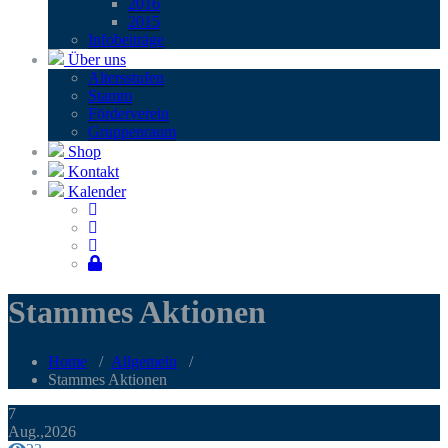
2016
2015
Infobei­trä­ge
Über uns
Alters­stu­fen
Stamm
För­der­ver­ein
Grup­pen­raum
Shop
Kontakt
Kalender
Stammes Aktionen
Home
/
Allgemein
/
Stammes Aktionen
7
Aug.,2026