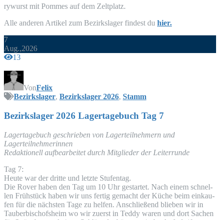
ry­wurst mit Pom­mes auf dem Zeltplatz.
Alle ande­ren Arti­kel zum Bezirks­la­ger fin­dest du
hier.
7
Aug.,2026
13
Von
Felix
Bezirkslager
,
Bezirkslager 2026
,
Stamm
Bezirks­la­ger 2026 Lager­ta­ge­buch Tag 7
Lager­ta­ge­buch geschrie­ben von Lager­teil­neh­mern und
Lagerteilnehmerinnen
Redak­tio­nell auf­be­ar­bei­tet durch Mit­glie­der der Leiterrunde
Tag 7:
Heu­te war der drit­te und letz­te Stufentag.
Die Rover haben den Tag um 10 Uhr gestar­tet. Nach einem schnel­
len Früh­stück haben wir uns fer­tig gemacht der Küche beim ein­kau­
fen für die nächs­ten Tage zu hel­fen. Anschlie­ßend blie­ben wir in
Tau­ber­bi­schofs­heim wo wir zuerst in Ted­dy waren und dort Sachen