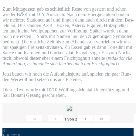
Zum Mit­tag­essen gab es schließ­lich Res­te von ges­tern und schon
&
wie­der B
K mit
DIY
Auf­strich. Nach dem Ener­gie­tan­ken bau­ten
wir meh­re­re Sta­tio­nen auf und fin­gen dann auch direkt mit dem Bas­
teln an. Uns stan­den
AZB
- Boxen, Aste­rix Figu­ren, Holz­spiel­kar­
ten und klei­ne Woll­püpp­chen zur Ver­fü­gung. Spä­ter wur­den dann
noch die ers­ten T Shirts mit Namen und den zuge­hö­ri­gen Sym­bo­len
bedruckt. Die rest­li­che Zeit bis zum Abend­essen ver­trie­ben wir uns
mit spa­ßi­gen Frei­zeit­ak­ti­vi­tä­ten. Zu Essen gab es dann Tor­tel­li­ni mit
Sau­ce und Karot­ten und Gur­ken­sa­lat. Es gab sogar Eis zum Nach­
tisch, obwohl die­ser eher einem Frucht­jo­ghurt ähnel­te (
redak­tio­nel­le
Anmer­kung, es han­del­te sich hier­bei auch um Fruch­jo­ghurt
).
Jetzt bau­en wir noch die Auf­ent­halts­jur­te auf, spie­len ein paar Run­
den Wer­wolf und set­zen uns ans E-Feuer.
Die­ser Text wur­de mit 10/10 Wöl­f­lings-Men­tal Unter­stüt­zung und
Sali Bona­ni Gesang geschrieben.
«
‹
›
»
1
von
2
31
Juli,2026