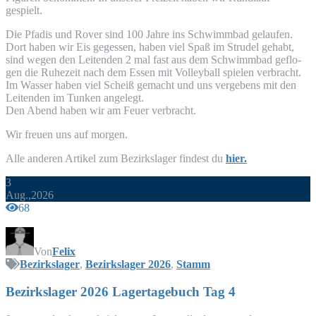
gespielt.
Die Pfadis und Rover sind 100 Jah­re ins Schwimm­bad gelau­fen.
Dort haben wir Eis geges­sen, haben viel Spaß im Stru­del gehabt,
sind wegen den Lei­ten­den 2 mal fast aus dem Schwimm­bad geflo­
gen die Ruhe­zeit nach dem Essen mit Vol­ley­ball spie­len ver­bracht.
Im Was­ser haben viel Scheiß gemacht und uns ver­ge­bens mit den
Lei­ten­den im Tun­ken angelegt.
Den Abend haben wir am Feu­er verbracht.
Wir freu­en uns auf morgen.
Alle ande­ren Arti­kel zum Bezirks­la­ger fin­dest du
hier.
3
Aug.,2026
68
Von
Felix
Bezirkslager
,
Bezirkslager 2026
,
Stamm
Bezirks­la­ger 2026 Lager­ta­ge­buch Tag 4