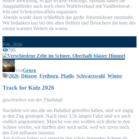
unse­re Bewir­tung, es gab lecke­re Hot­Dogs. Spon­tan hat­ten die
Jung­pfad­fin­der auch noch einen Waf­fel­ver­kauf mit Vanil­le­eis­waf­
feln und Scho­ko­eis­waf­feln organisiert.
Abends wur­de dann schließ­lich das gro­ße Johan­nis­feu­er entzündet.
Wir bedan­ken uns bei den allen Hel­fern und Besu­chern die trotz des
enorm war­men Wet­ters da waren.
1
Feb.,2026
705
Von
Georg
2026
,
Diözese
,
Freiburg
,
Pfadis
,
Schwarzwald
,
Winter
Track for Kidz 2026
geschrie­ben von der Pfadistufe
Nach­dem wir uns alle am Bahn­hof getrof­fen haben, sind wir zügig
in den Zug gestie­gen. Nach einer 3,5h lan­gen Fahrt sind wir auch
end­lich ange­kom­men. Man­che von uns woll­ten sich direkt in den
Schnee wer­fen, wir durf­ten aber noch nicht, weil wir zuvor noch
das Zelt auf­bau­en mussten.
Am Anfang haben wir ver­sucht den schon lie­gen­den Schnee als