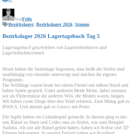
62
Von
Felix
Bezirkslager
,
Bezirkslager 2026
,
Stamm
Bezirks­la­ger 2026 Lager­ta­ge­buch Tag 5
Lager­ta­ge­buch geschrie­ben von Lager­teil­neh­mern und
Lagerteilnehmerinnen
Heu­te haben die Stu­fen­ta­ge begon­nen, dass heißt die Stu­fen sind
unab­hän­gig von ein­an­der unter­wegs und machen ihr eige­nes
Programm.
Die Wöl­f­lin­ge waren heu­te bei einem Förs­ter mit süßem Hund und
haben Spie­le gespielt. Unter ande­rem Mot­te Mot­te, dabei muss­ten
wir als Fle­der­mäu­se die ande­ren Wös, die Mot­ten waren, fan­gen.
Wir haben coo­le Din­ge über den Wald erfah­ren. Zum Mit­tag gab es
BWKA
. Und abends gab es Gnoc­ci mit Pesto.
Die Jup­fis haben ein Gelän­de­spiel gemacht. In die­sem ging es dar­
um, Rät­sel zu lösen und Codes raus zu fin­den, wie zum Bei­spiel
Sudo­ku. Als wir alle Rät­sel gelöst hat­ten, haben wir Kek­se und
3D
Figu­ren bekom­men. In unse­rer Frei­zeit haben wir Rund­lauf