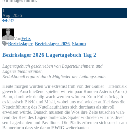
No Images found.
1
Aug.,2026
232
Von
Felix
Bezirkslager
,
Bezirkslager 2026
,
Stamm
Bezirks­la­ger 2026 Lager­ta­ge­buch Tag 2
Lager­ta­ge­buch geschrie­ben von Lager­teil­neh­mern und
Lagerteilnehmerinnen
Redak­tio­nell ergänzt durch Mit­glie­der der Leitungsrunde.
Heu­te mor­gen wur­den wir extremst früh von der Gal­li­er - Titel­mu­sik
geweckt. Anschlie­ßend spiel­ten wir ein paar Run­den Aste­rix (Auto-)
Bahn, damit wir rich­tig wach wer­den wür­den. Zum Früh­stück gab
&
es klas­sisch B
K und Müs­li, wobei uns mal wie­der auf­fiel dass die
Neu­ein­füh­rung des Nutel­la­auf­nä­hers sich durch­aus als sin­voll
erwei­sen wür­de. Danach muss­ten die Wös ihre Zel­te tau­schen wäh­
rend der Rest des Lagers faul­lenz­te. Spä­ter wid­me­ten wir uns diver­
sen Lager­bau­ten und Pavil­li­ons. Die Pfadis erfreu­ten sich so sehr am
Ban­ner­turm dass sie dar­an
EWIG
weiterbauten.