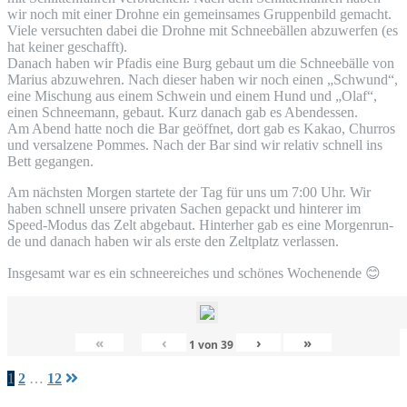
wir noch mit einer Droh­ne ein gemein­sa­mes Grup­pen­bild gemacht.
Vie­le ver­such­ten dabei die Droh­ne mit Schnee­bäl­len abzu­wer­fen (es
hat kei­ner geschafft).
Danach haben wir Pfadis eine Burg gebaut um die Schnee­bäl­le von
Mari­us abzu­weh­ren. Nach die­ser haben wir noch einen „Schwund“,
eine Mischung aus einem Schwein und einem Hund und „Olaf“,
einen Schnee­mann, gebaut. Kurz danach gab es Abendessen.
Am Abend hat­te noch die Bar geöff­net, dort gab es Kakao, Chur­ros
und ver­sal­ze­ne Pom­mes. Nach der Bar sind wir rela­tiv schnell ins
Bett gegangen.
Am nächs­ten Mor­gen star­te­te der Tag für uns um 7:00 Uhr. Wir
haben schnell unse­re pri­va­ten Sachen gepackt und hin­te­rer im
Speed-Modus das Zelt abge­baut. Hin­ter­her gab es eine Mor­gen­run­
de und danach haben wir als ers­te den Zelt­platz verlassen.
Ins­ge­samt war es ein schnee­rei­ches und schö­nes Wochen­en­de
😊
«
‹
›
»
1
von
39
Seitennummerierung
1
2
…
12
der