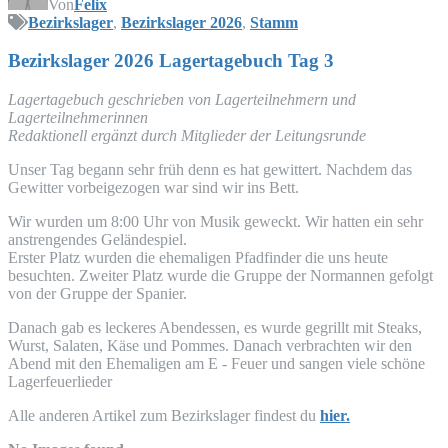
Von
Felix
Bezirkslager
,
Bezirkslager 2026
,
Stamm
Bezirks­la­ger 2026 Lager­ta­ge­buch Tag 3
Lager­ta­ge­buch geschrie­ben von Lager­teil­neh­mern und
Lagerteilnehmerinnen
Redak­tio­nell ergänzt durch Mit­glie­der der Leitungsrunde
Unser Tag begann sehr früh denn es hat gewit­tert. Nach­dem das
Gewit­ter vor­bei­ge­zo­gen war sind wir ins Bett.
Wir wur­den um 8:00 Uhr von Musik geweckt. Wir hat­ten ein sehr
anstren­gen­des Geländespiel.
Ers­ter Platz wur­den die ehe­ma­li­gen Pfad­fin­der die uns heu­te
besuch­ten. Zwei­ter Platz wur­de die Grup­pe der Nor­man­nen gefolgt
von der Grup­pe der Spanier.
Danach gab es lecke­res Abend­essen, es wur­de gegrillt mit Steaks,
Wurst, Sala­ten, Käse und Pom­mes. Danach ver­brach­ten wir den
Abend mit den Ehe­ma­li­gen am E - Feu­er und san­gen vie­le schö­ne
Lagerfeuerlieder
Alle ande­ren Arti­kel zum Bezirks­la­ger fin­dest du
hier.