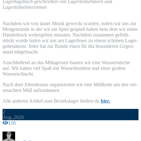
Lager­ta­ge­buch geschrie­ben von Lager­teil­neh­mern und
Lagerteilnehmerinnen
Nach­dem wir von lau­ter Musik geweckt wur­den, tra­fen wir uns zur
Mor­gen­run­de in der wir ein Spiel gespielt haben bein dem wir einen
Hän­de­druck wei­ter­ge­ben muss­ten. Nach­dem zusam­men gefrüh­
stückt wur­de tra­fen wir uns am Lager­feu­er zu einem schö­nen Lager­
got­tes­dienst. Jeder hat zur Run­de einen für ihn beson­de­ren Gegen­
stand mitgebracht.
Anschlie­ßend an das Mit­tag­essen bau­ten wir eine Was­ser­rut­sche
auf. Wir hat­ten viel Spaß mit Was­ser­bom­ben und einer gro­ßen
Wasserschlacht.
Nach dem Abend­essen orga­ni­sier­ten wir eine Müll­ket­te um den ver­
ur­sach­ten Müll aufzuräumen.
Alle ande­ren Arti­kel zum Bezirks­la­ger fin­dest du
hier.
2
Aug.,2026
116