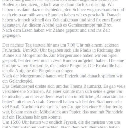
Boden zu benut­zen, jedoch war es dann doch zu rut­schig. Wir
haben uns dann dazu ent­schie­den, den Schnee weg­zu­schau­feln und
nach ein paar müh­sa­men Stun­den haben wir es geschafft. Danach
haben wir noch schnell das Zelt auf­ge­baut und sind fix zum Essen
gegan­gen. An die­sem Abend gab es Gemü­se­ein­topf mit Brot.
Nach dem Essen haben wir Zäh­ne geputzt und sind ins Zelt
gegangen.
Der nächs­te Tag star­te­te für uns um 7:00 Uhr mit einem lecke­ren
Früh­stück. Um 9:30 Uhr bega­ben sich alle Pfadis in Rich­tung der
Büh­ne zur Mor­gen­run­de. Zur Mor­gen­run­de haben wir ein Spiel
gespielt, bei dem wir uns in zwei Run­den auf­ge­teilt haben. Die eine
Grup­pe waren Kro­ko­di­le, die ande­re Pin­gui­ne. Die Kro­ko­di­le hat­
ten die Auf­ga­be die Pin­gui­ne zu fangen.
Nach der Mor­gen­run­de hat­ten wir Frei­zeit und danach spiel­ten wir
ein Geländespiel.
Das Gelän­de­spiel dreh­te sich um das The­ma Bau­markt. Es gab vie­le
ver­schie­de­ne Sta­tio­nen. An einer konn­te man sich sei­ne eige­ne Far­
be mischen, an einer ande­ren warf man unhöf­li­che „Bau­markt­mit­ar­
bei­ter“ mit einer Axt ab. Gene­rell hat­ten wir bei den Sta­tio­nen sehr
viel Spaß. Nach­dem man mit sei­ner Grup­pe bei einer Sta­ti­on fer­tig
war, bekam man ein Möbel­stück aus Papier, das man mit Pin­na­deln
auf ein Holz­haus hän­gen konnte.
Um 15:00 Uhr hat­ten wir end­lich Fry­zeit, die die meis­ten von uns
mit Schlit­ten­fah­ren ver­brach­ten. Nach dem Schlit­ten­fah­ren haben