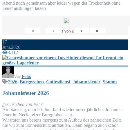
Abend noch gemein­sam aber lei­der wegen der Tro­cken­heit ohne
Feu­er aus­klin­gen lassen
«
‹
›
»
1
von
2
17
Juni,2026
3.112
Von
Felix
2026
,
Burggraben
,
Gottesdienst
,
Johannisfeuer
,
Stamm
Johan­nis­feu­er 2026
geschrie­ben von Felix
Am Sams­tag, dem 20. Juni fand wie­der unser jähr­li­ches Johan­nis­
feu­er im Nec­kar­el­zer Burg­gra­ben statt.
Wir tra­fen uns bereits mor­gens zum Auf­bau des zahl­rei­chen Zel­te
die wir zum Son­nen­schutz auf­bau­ten. Dann begann auch schon