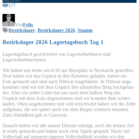
177
Von
Felix
Bezirkslager
,
Bezirkslager 2026
,
Stamm
Bezirks­la­ger 2026 Lager­ta­ge­buch Tag 1
Lager­ta­ge­buch geschrie­ben von Lager­teil­neh­mern und
Lagerteilnehmerinnen
Wir haben uns heu­te um 8:30 am Mess­platz in Nec­kar­elz getrof­fen.
Dort haben wir das Gepäck in den Rei­se­bus gela­den, haben ein
Foto gemacht und sind nach Ditt­war los­ge­fah­ren. In Ditt­war ange­
kom­men sind wir mit dem Gepäck den ultrast­ei­len Berg hoch­ge­lau­
fen. Aber ein net­ter Lei­ter hat uns nach dem hal­ben Weg das
Gepäck mit dem Auto abge­nom­men und wir konn­ten ihne wei­ter­
lau­fen. Oben ange­kom­men und voll ver­schwitzt haben wir die Zel­te
auf­ge­baut, die wir spä­ter auch vor dem Regen schüt­zen muss­ten.
Zum Abend­brot gab es Curryreis
Danach haben wir alle unse­re Diens­te erle­digt, noch die letz­ten Zel­
te rea­dy gemacht und haben noch vie­le Spie­le gespielt. Nach viel
Vol­ley­ball auf unse­rem eige­nen Vol­ley­ball­feld wer­den wir den