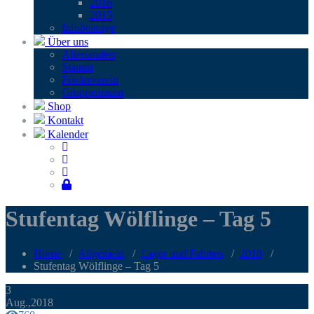
2016
2015
Infobei­trä­ge
Über uns
Alters­stu­fen
Stamm
För­der­ver­ein
Grup­pen­raum
Shop
Kontakt
Kalender
Stu­fen­tag Wöl­f­lin­ge – Tag 5
Home
/
Allgemein
/
Lager und Fahrten
/
2018
/
Stu­fen­tag Wöl­f­lin­ge – Tag 5
3
Aug.,2018