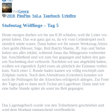
760
Von
Georg
2018
,
PimPim
,
SoLa
,
Tagebuch
,
Urloffen
Stu­fen­tag Wöl­f­lin­ge – Tag 5
Heu­te mor­gen durf­ten wir bis um 8:30 schla­fen, weil die Lei­ter ver­
pennt haben. Das war ganz gut so, da wir vom Gelän­de­spiel noch
ziem­lich müde waren. Dann haben wir für unse­re Werk­zeug-Abzei­
chen geübt (Mes­ser, Säge, Beil Batch) Shania,
JP
, Jojo und Ste­fan
haben uns alles erklärt, wäh­rend Jonas das Mit­tag­essen vor­be­rei­tet
hat. Anschlie­ßend sind wir zum See gegan­gen und haben den gan­
zen Nach­mit­tag dort ver­bracht. Nach­dem wir uns abge­kühlt hat­ten,
woll­ten wir eigent­lich Äpfel essen als plötz­lich der Eis­mann vor­bei­
kam. Nach einer 2. Run­de baden kamen wir völ­lig erschöpft zum
Zelt­platz zurück. Nach dem Abend­essen (Gries­brei) konn­ten wir
noch die Prü­fun­gen für die Abzei­chen erfolg­reich able­gen. Zur Fei­er
des Tages gab es dann noch Tsc­hai am Lager­feu­er. Dann sind wir
eine hal­be Stun­de spä­ter als sonst ins Bett gegangen.
Das Lager­ta­ge­buch wur­de von den Teil­neh­mern geschrie­ben und
wird dem Wort­laut ent­spre­chend veröffentlicht.