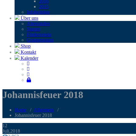
2016
2015
Infobei­trä­ge
Über uns
Alters­stu­fen
Stamm
För­der­ver­ein
Grup­pen­raum
Shop
Kontakt
Kalender
Johan­nis­feu­er 2018
Home
/
Allgemein
/
Johan­nis­feu­er 2018
12
Juli,2018