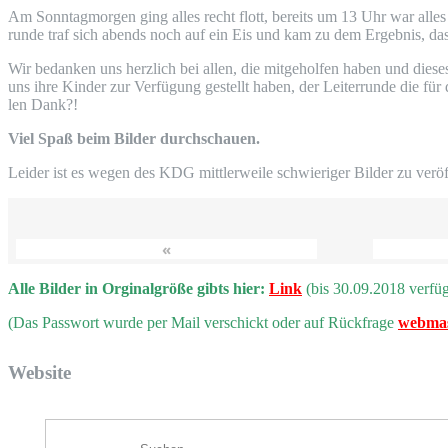
Am Sonn­tag­mor­gen ging alles recht flott, bereits um 13 Uhr war alles 
run­de traf sich abends noch auf ein Eis und kam zu dem Ergeb­nis, dass 
Wir bedan­ken uns herz­lich bei allen, die mit­ge­hol­fen haben und die­
uns ihre Kin­der zur Ver­fü­gung gestellt haben, der Lei­ter­run­de die für d
len Dank?!
Viel Spaß beim Bil­der durchschauen.
Lei­der ist es wegen des
KDG
mitt­ler­wei­le schwie­ri­ger Bil­der zu ve
«
Alle Bil­der in Orgi­nal­grö­ße gibts hier:
Link
(bis 30.09.2018 verfü
(Das Pass­wort wur­de per Mail ver­schickt oder auf Rück­fra­ge
webmas
Web­site