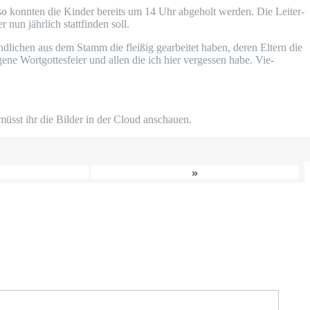
so konn­ten die Kin­der bereits um 14 Uhr abge­holt wer­den. Die Lei­ter­
n jähr­lich statt­fin­den soll.
d­li­chen aus dem Stamm die flei­ßig gear­bei­tet haben, deren Eltern die
e­ne Wort­got­tes­fei­er und allen die ich hier ver­ges­sen habe. Vie­
en, müsst ihr die Bil­der in der Cloud anschauen.
»