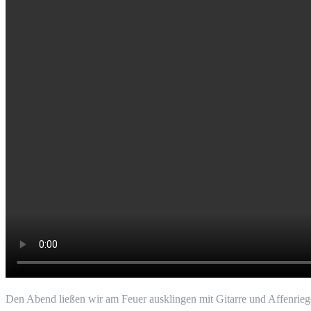
Den Abend lie­ßen wir am Feu­er aus­klin­gen mit Gitar­re und Affen­rie