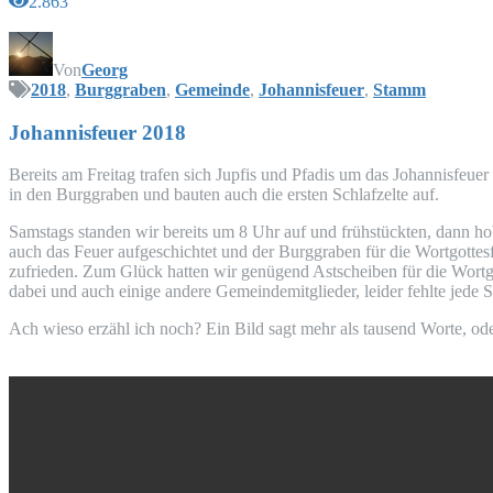
2.863
Von
Georg
2018
,
Burggraben
,
Gemeinde
,
Johannisfeuer
,
Stamm
Johan­nis­feu­er 2018
Bereits am Frei­tag tra­fen sich Jup­fis und Pfadis um das Johan­nis­feu­er
in den Burg­gra­ben und bau­ten auch die ers­ten Schlaf­zel­te auf.
Sams­tags stan­den wir bereits um 8 Uhr auf und früh­stück­ten, dann hoben
auch das Feu­er auf­ge­schich­tet und der Burg­gra­ben für die Wort­got­tes
zufrie­den. Zum Glück hat­ten wir genü­gend Ast­schei­ben für die Wort­got
dabei und auch eini­ge ande­re Gemein­de­mit­glie­der, lei­der fehl­te jed
Ach wie­so erzähl ich noch? Ein Bild sagt mehr als tau­send Wor­te, o