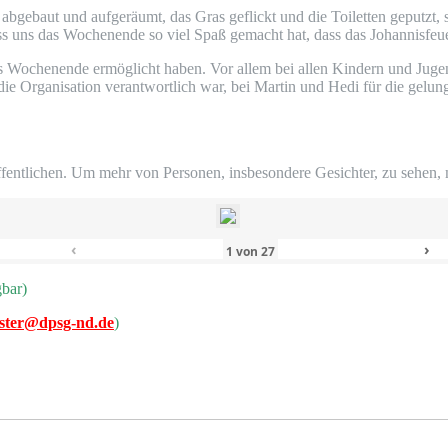
abge­baut und auf­ge­räumt, das Gras geflickt und die Toi­let­ten geputzt, 
uns das Wochen­en­de so viel Spaß gemacht hat, dass das Johan­nis­feu­er nu
ses Wochen­en­de ermög­licht haben. Vor allem bei allen Kin­dern und Jugen
ie Orga­ni­sa­ti­on ver­ant­wort­lich war, bei Mar­tin und Hedi für die gelun­g
r­öf­fent­li­chen. Um mehr von Per­so­nen, ins­be­son­de­re Gesich­ter, zu seh
‹
›
1
von
27
gbar)
ter@dpsg-nd.de
)