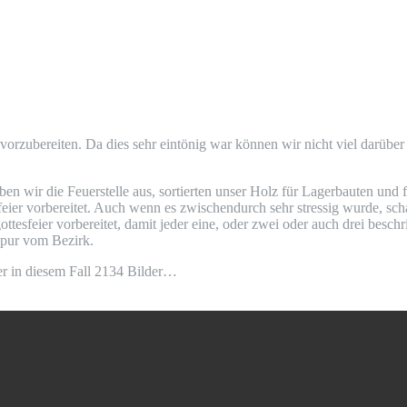
 vor­zu­be­rei­ten. Da dies sehr ein­tö­nig war kön­nen wir nicht viel dar­übe
 wir die Feu­er­stel­le aus, sor­tier­ten unser Holz für Lager­bau­ten und f
­fei­er vor­be­rei­tet. Auch wenn es zwi­schen­durch sehr stres­sig wur­de, s
­tes­fei­er vor­be­rei­tet, damit jeder eine, oder zwei oder auch drei besc
e Spur vom Bezirk.
der in die­sem Fall 2134 Bilder…