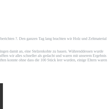
r berich­ten ?. Den gan­zen Tag lang brach­ten wir Holz und Zelt­ma­te­ri­al
in­gen damit an, eine Stel­zen­koh­te zu bau­en. Wäh­rend­des­sen wur­de
chaff­ten wir alles schnel­ler als gedacht und waren mit unse­rem Ergeb­nis
hrif­ten konn­te ohne dass die 100 Stück leer wur­den, eini­ge Eltern waren