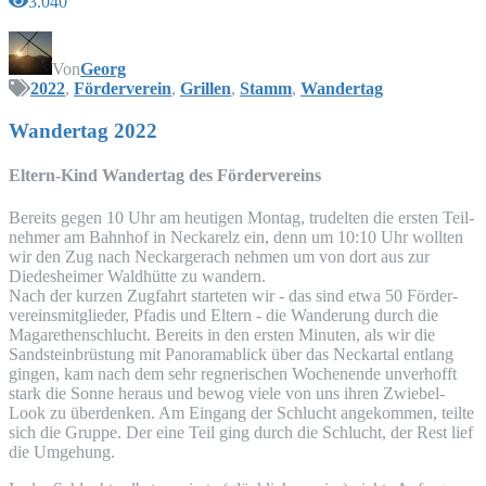
3.040
Von
Georg
2022
,
Förderverein
,
Grillen
,
Stamm
,
Wandertag
Wan­der­tag 2022
Eltern-Kind Wan­der­tag des Fördervereins
Bereits gegen 10 Uhr am heu­ti­gen Mon­tag, tru­del­ten die ers­ten Teil­
neh­mer am Bahn­hof in Nec­kar­elz ein, denn um 10:10 Uhr woll­ten
wir den Zug nach Neckar­ger­ach neh­men um von dort aus zur
Diedes­hei­mer Wald­hüt­te zu wandern.
Nach der kur­zen Zug­fahrt star­te­ten wir - das sind etwa 50 För­der­
ver­eins­mit­glie­der, Pfadis und Eltern - die Wan­de­rung durch die
Maga­re­then­schlucht. Bereits in den ers­ten Minu­ten, als wir die
Sand­stein­brüs­tung mit Pan­ora­ma­blick über das Neckar­tal ent­lang
gin­gen, kam nach dem sehr reg­ne­ri­schen Wochen­en­de unver­hofft
stark die Son­ne her­aus und bewog vie­le von uns ihren Zwie­bel-
Look zu über­den­ken. Am Ein­gang der Schlucht ange­kom­men, teil­te
sich die Grup­pe. Der eine Teil ging durch die Schlucht, der Rest lief
die Umgehung.