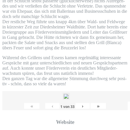
In der Schlucht selbst pas­sier­te (glück­li­cher­wei­se) nichts Auf­re­gen­
des und wir ver­lie­ßen die Schlucht ohne Ver­letz­te. Das span­nends­te
war ein Ehe­paar, das sich mit Bal­le­ri­nas und Busi­ness­schu­hen in die
doch sehr mat­schi­ge Schlucht wagte.
Der rest­li­che Weg führ­te uns knapp 4km über Wald- und Feld­we­ge
in kür­zes­ter Zeit zur Diedes­hei­mer Wald­hüt­te. Dort hat­te bereits eine
Drei­er­grup­pe aus För­der­ver­eins­mit­glie­dern und Lei­ter das Grill­feu­er
in Gang gebracht. Die Hüt­te rich­te­ten wir dann fix gemein­sam her,
pack­ten die Sala­te und Snacks aus und stell­ten den Grill (Blan­ca)
übers Feu­er und sofort ging die Bruz­ze­lei los!
Wäh­rend des Gril­lens und Essens kamen regel­mä­ßig inter­es­san­te
Gesprä­che mit ganz unter­schied­li­chen und neu­en Gesprächs­part­nern
auf. Auch konn­te unser För­der­ver­ein ein deut­li­ches Mit­glie­der­
wachs­tum spü­ren, das freut uns natür­lich immens!
Den gan­zen Tag war die all­ge­mei­ne Stim­mung durch­weg sehr posi­
tiv - schön, dass so vie­le da waren!
«
‹
›
»
1
von
33
Web­site