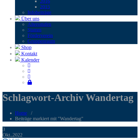
2016
2015
Infobei­trä­ge
Über uns
Alters­stu­fen
Stamm
För­der­ver­ein
Grup­pen­raum
Shop
Kontakt
Kalender
Schlagwort-Archiv Wandertag
Home
/
Beiträge markiert mit "Wandertag"
3
Okt.,2022