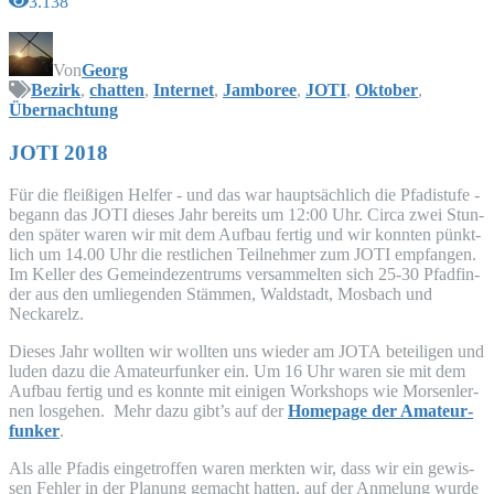
3.138
Von
Georg
Bezirk
,
chatten
,
Internet
,
Jamboree
,
JOTI
,
Oktober
,
Übernachtung
JOTI
2018
Für die flei­ßi­gen Hel­fer - und das war haupt­säch­lich die Pfadistu­fe -
begann das
JOTI
die­ses Jahr bereits um 12:00 Uhr. Cir­ca zwei Stun­
den spä­ter waren wir mit dem Auf­bau fer­tig und wir konn­ten pünkt­
lich um 14.00 Uhr die rest­li­chen Teil­neh­mer zum
JOTI
emp­fan­gen.
Im Kel­ler des Gemein­de­zen­trums ver­sam­mel­ten sich 25-30 Pfad­fin­
der aus den umlie­gen­den Stäm­men, Wald­stadt, Mos­bach und
Neckarelz.
Die­ses Jahr woll­ten wir woll­ten uns wie­der am
JOTA
betei­li­gen und
luden dazu die Ama­teur­fun­ker ein. Um 16 Uhr waren sie mit dem
Auf­bau fer­tig und es konn­te mit eini­gen Work­shops wie Mor­sen­ler­
nen los­ge­hen. Mehr dazu gibt’s auf der
Home­page der Ama­teur­
fun­ker
.
Als alle Pfadis ein­ge­trof­fen waren merk­ten wir, dass wir ein gewis­
sen Feh­ler in der Pla­nung gemacht hat­ten, auf der Anme­lung wur­de