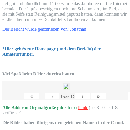
lief gut und pünkt­lich um 11.00 wur­de das
J
ambo­ree
o
n
t
he
I
nter­net
been­det. Die Jup­fis besei­tig­ten noch ihre Schaum­par­ty im Bad, da
sie mit Sei­fe statt Rei­ni­gungs­mit­tel geputzt hat­ten, dann konn­ten wir
end­lich heim um unser Schlaf­de­fi­zit auf­ho­len zu können.
Der Bericht wur­de geschrie­ben von: Jonathan
?Hier geht’s zur Home­page (und dem Bericht) der
Amateurfunker.
Viel Spaß beim Bil­der durchschauen.
«
‹
›
»
1
von
12
Alle Bil­der in Orgi­nal­grö­ße gibts hier:
Link
(bis 31.01.2018
verfügbar)
Die Bil­der haben übri­gens den gelei­chen Namen in der Cloud.