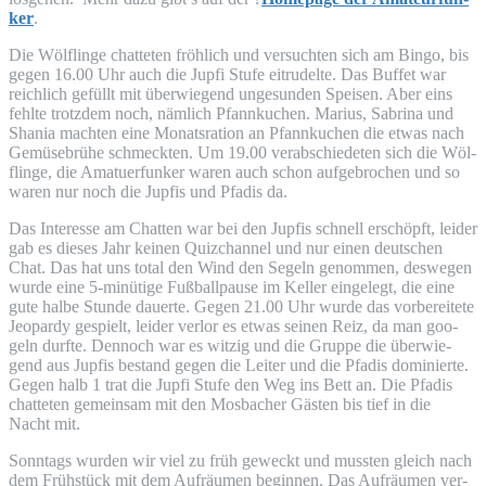
ker
.
Die Wöl­f­lin­ge chat­te­ten fröh­lich und ver­such­ten sich am Bin­go, bis
gegen 16.00 Uhr auch die Jup­fi Stu­fe eitru­del­te. Das Buf­fet war
reich­lich gefüllt mit über­wie­gend unge­sun­den Spei­sen. Aber eins
fehl­te trotz­dem noch, näm­lich Pfann­ku­chen. Mari­us, Sabri­na und
Shania mach­ten eine Monats­ra­ti­on an Pfann­ku­chen die etwas nach
Gemü­se­brü­he schmeck­ten. Um 19.00 ver­ab­schie­de­ten sich die Wöl­
f­lin­ge, die Ama­tu­er­fun­ker waren auch schon auf­ge­bro­chen und so
waren nur noch die Jup­fis und Pfadis da.
Das Inter­es­se am Chat­ten war bei den Jup­fis schnell erschöpft, lei­der
gab es die­ses Jahr kei­nen Quiz­chan­nel und nur einen deut­schen
Chat. Das hat uns total den Wind den Segeln genom­men, des­we­gen
wur­de eine 5-minü­ti­ge Fuß­ball­pau­se im Kel­ler ein­ge­legt, die eine
gute hal­be Stun­de dau­er­te. Gegen 21.00 Uhr wur­de das vor­be­rei­te­te
Jeo­par­dy gespielt, lei­der ver­lor es etwas sei­nen Reiz, da man goo­
geln durf­te. Den­noch war es wit­zig und die Grup­pe die über­wie­
gend aus Jup­fis bestand gegen die Lei­ter und die Pfadis domi­nier­te.
Gegen halb 1 trat die Jup­fi Stu­fe den Weg ins Bett an. Die Pfadis
chat­te­ten gemein­sam mit den Mos­ba­cher Gäs­ten bis tief in die
Nacht mit.
Sonn­tags wur­den wir viel zu früh geweckt und muss­ten gleich nach
dem Früh­stück mit dem Auf­räu­men begin­nen. Das Auf­räu­men ver­