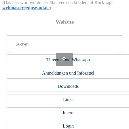
(Das Pass­wort wur­de per Mail ver­schickt oder auf Rück­fra­ge
webmaster@dpsg-nd.de
)
Web­site
Threema und Whatsapp
Anmeldungen und Infozettel
Downloads
Links
Intern
Login