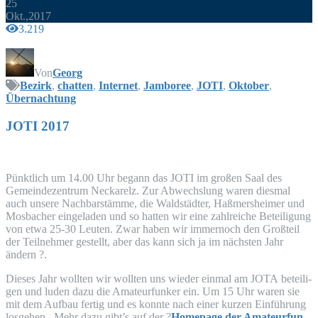
25
Okt.,2017
3.219
Von
Georg
Bezirk
,
chatten
,
Internet
,
Jamboree
,
JOTI
,
Oktober
,
Übernachtung
JOTI
2017
Pünkt­lich um 14.00 Uhr begann das
JOTI
im gro­ßen Saal des
Gemein­de­zen­trum Nec­kar­elz. Zur Abwechs­lung waren dies­mal
auch unse­re Nach­bar­stäm­me, die Wald­städ­ter, Haß­mers­hei­mer und
Mos­ba­cher ein­ge­la­den und so hat­ten wir eine zahl­rei­che Betei­li­gung
von etwa 25-30 Leu­ten. Zwar haben wir immer­noch den Groß­teil
der Teil­neh­mer gestellt, aber das kann sich ja im nächs­ten Jahr
ändern ?.
Die­ses Jahr woll­ten wir woll­ten uns wie­der ein­mal am
JOTA
betei­li­
gen und luden dazu die Ama­teur­fun­ker ein. Um 15 Uhr waren sie
mit dem Auf­bau fer­tig und es konn­te nach einer kur­zen Ein­füh­rung
los­ge­hen. Mehr dazu gibt’s auf der ?
Home­page der Ama­teur­fun­