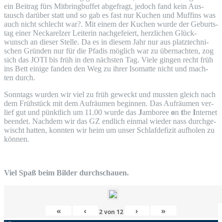
ein Bei­trag fürs Mit­bring­buf­fet abge­fragt, jedoch fand kein Aus­
tausch dar­über statt und so gab es fast nur Kuchen und Muf­fins was
auch nicht schlecht war?. Mit einem der Kuchen wur­de der Geburts­
tag einer Nec­kar­el­zer Lei­te­rin nach­ge­fei­ert, herz­li­chen Glück­
wunsch an die­ser Stel­le. Da es in die­sem Jahr nur aus platz­tech­ni­
schen Grün­den nur für die Pfadis mög­lich war zu über­nach­ten, zog
sich das
JOTI
bis früh in den nächs­ten Tag. Vie­le gin­gen recht früh
ins Bett eini­ge fan­den den Weg zu ihrer Iso­mat­te nicht und mach­
ten durch.
Sonn­tags wur­den wir viel zu früh geweckt und muss­ten gleich nach
dem Früh­stück mit dem Auf­räu­men begin­nen. Das Auf­räu­men ver­
lief gut und pünkt­lich um 11.00 wur­de das
J
ambo­ree
o
n
t
he
I
nter­net
been­det. Nach­dem wir das
GZ
end­lich ein­mal wie­der nass durch­ge­
wischt hat­ten, konn­ten wir heim um unser Schlaf­de­fi­zit auf­ho­len zu
können.
Viel Spaß beim Bil­der durchschauen.
«
‹
›
»
2
von
12