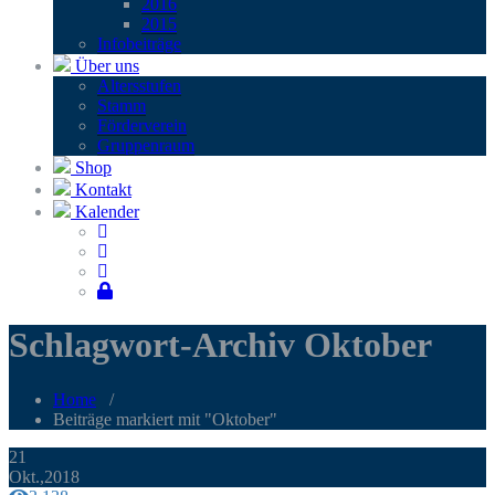
2016
2015
Infobei­trä­ge
Über uns
Alters­stu­fen
Stamm
För­der­ver­ein
Grup­pen­raum
Shop
Kontakt
Kalender
Schlagwort-Archiv Oktober
Home
/
Beiträge markiert mit "Oktober"
21
Okt.,2018