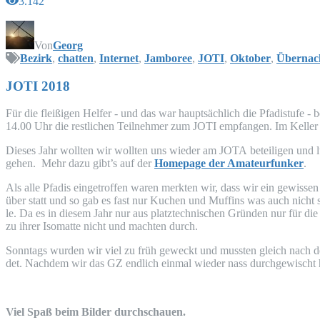
3.142
Von
Georg
Bezirk
,
chatten
,
Internet
,
Jamboree
,
JOTI
,
Oktober
,
Übernac
JOTI
2018
Für die flei­ßi­gen Hel­fer - und das war haupt­säch­lich die Pfadistu­fe 
14.00 Uhr die rest­li­chen Teil­neh­mer zum
JOTI
emp­fan­gen. Im Kel­ler
Die­ses Jahr woll­ten wir woll­ten uns wie­der am
JOTA
betei­li­gen und
ge­hen. Mehr dazu gibt’s auf der
Home­page der Ama­teur­fun­ker
.
Als alle Pfadis ein­ge­trof­fen waren merk­ten wir, dass wir ein gewis­sen
über statt und so gab es fast nur Kuchen und Muf­fins was auch nicht schl
le. Da es in die­sem Jahr nur aus platz­tech­ni­schen Grün­den nur für di
zu ihrer Iso­mat­te nicht und mach­ten durch.
Sonn­tags wur­den wir viel zu früh geweckt und muss­ten gleich nach d
det. Nach­dem wir das
GZ
end­lich ein­mal wie­der nass durch­ge­wischt 
Viel Spaß beim Bil­der durchschauen.