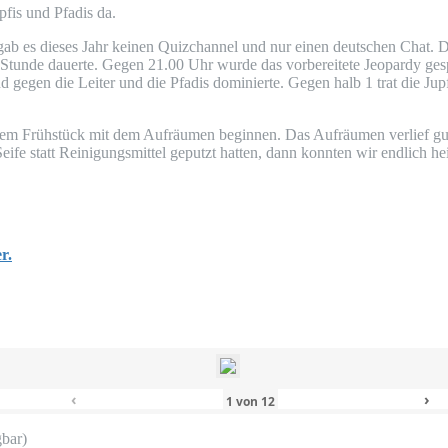
­fis und Pfadis da.
der gab es die­ses Jahr kei­nen Quiz­chan­nel und nur einen deut­schen Ch
be Stun­de dau­er­te. Gegen 21.00 Uhr wur­de das vor­be­rei­te­te Jeo­par­dy ge
d gegen die Lei­ter und die Pfadis domi­nier­te. Gegen halb 1 trat die Jup
em Früh­stück mit dem Auf­räu­men begin­nen. Das Auf­räu­men ver­lief g
i­fe statt Rei­ni­gungs­mit­tel geputzt hat­ten, dann konn­ten wir end­lich h
r.
‹
›
1
von
12
gbar)