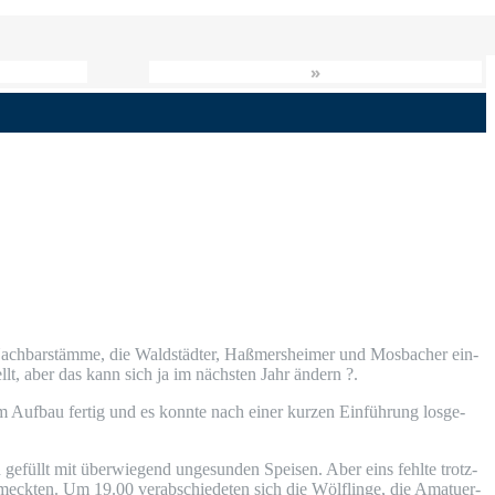
»
h­bar­stäm­me, die Wald­städ­ter, Haß­mers­hei­mer und Mos­ba­cher ein­
llt, aber das kann sich ja im nächs­ten Jahr ändern ?.
Auf­bau fer­tig und es konn­te nach einer kur­zen Ein­füh­rung los­ge­
h gefüllt mit über­wie­gend unge­sun­den Spei­sen. Aber eins fehl­te trotz­
k­ten. Um 19.00 ver­ab­schie­de­ten sich die Wöl­f­lin­ge, die Ama­tu­er­