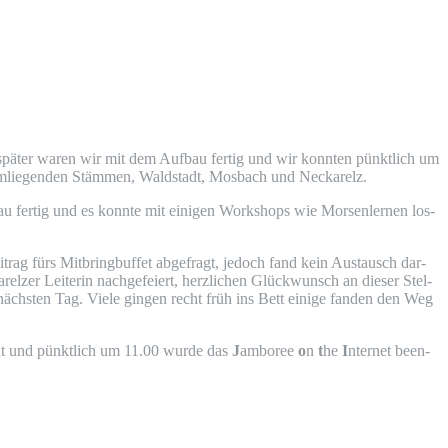
spä­ter waren wir mit dem Auf­bau fer­tig und wir konn­ten pünkt­lich um
 umlie­gen­den Stäm­men, Wald­stadt, Mos­bach und Neckarelz.
 fer­tig und es konn­te mit eini­gen Work­shops wie Mor­sen­ler­nen los­
trag fürs Mit­bring­buf­fet abge­fragt, jedoch fand kein Aus­tausch dar­
r Lei­te­rin nach­ge­fei­ert, herz­li­chen Glück­wunsch an die­ser Stel­
ächs­ten Tag. Vie­le gin­gen recht früh ins Bett eini­ge fan­den den Weg
ut und pünkt­lich um 11.00 wur­de das
J
ambo­ree
o
n
t
he
I
nter­net been­