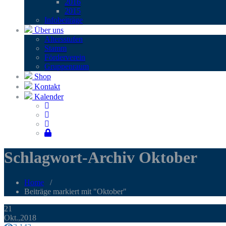
2016
2015
Infobei­trä­ge
Über uns
Alters­stu­fen
Stamm
För­der­ver­ein
Grup­pen­raum
Shop
Kontakt
Kalender
Schlagwort-Archiv Oktober
Home
/
Beiträge markiert mit "Oktober"
21
Okt.,2018