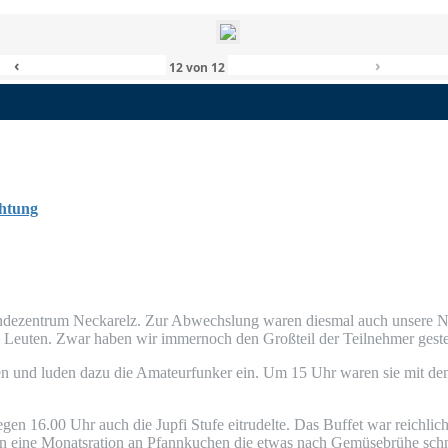
‹
›
12
von
12
htung
e­zen­trum Nec­kar­elz. Zur Abwechs­lung waren dies­mal auch unse­re Nac
-30 Leu­ten. Zwar haben wir immer­noch den Groß­teil der Teil­neh­mer geste
gen und luden dazu die Ama­teur­fun­ker ein. Um 15 Uhr waren sie mit dem 
gegen 16.00 Uhr auch die Jup­fi Stu­fe eitru­del­te. Das Buf­fet war reich­lic
eine Monats­ra­ti­on an Pfann­ku­chen die etwas nach Gemü­se­brü­he schmec