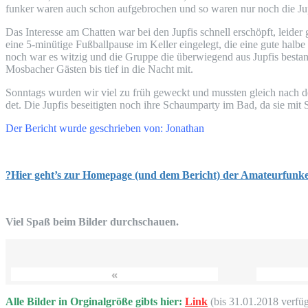
fun­ker waren auch schon auf­ge­bro­chen und so waren nur noch die Jup
Das Inter­es­se am Chat­ten war bei den Jup­fis schnell erschöpft, lei­
eine 5-minü­ti­ge Fuß­ball­pau­se im Kel­ler ein­ge­legt, die eine gute hal­
noch war es wit­zig und die Grup­pe die über­wie­gend aus Jup­fis bestan
Mos­ba­cher Gäs­ten bis tief in die Nacht mit.
Sonn­tags wur­den wir viel zu früh geweckt und muss­ten gleich nach d
det. Die Jup­fis besei­tig­ten noch ihre Schaum­par­ty im Bad, da sie mit Se
Der Bericht wur­de geschrie­ben von: Jonathan
?Hier geht’s zur Home­page (und dem Bericht) der Amateurfunke
Viel Spaß beim Bil­der durchschauen.
«
Alle Bil­der in Orgi­nal­grö­ße gibts hier:
Link
(bis 31.01.2018 verfü