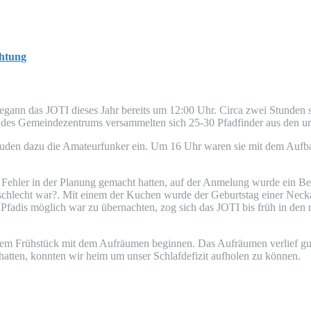
htung
- begann das
JOTI
die­ses Jahr bereits um 12:00 Uhr. Cir­ca zwei Stun­den 
 des Gemein­de­zen­trums ver­sam­mel­ten sich 25-30 Pfad­fin­der aus den
 luden dazu die Ama­teur­fun­ker ein. Um 16 Uhr waren sie mit dem Auf­bau
 Feh­ler in der Pla­nung gemacht hat­ten, auf der Anme­lung wur­de ein Bei­
echt war?. Mit einem der Kuchen wur­de der Geburts­tag einer Nec­kar­el­ze
e Pfadis mög­lich war zu über­nach­ten, zog sich das
JOTI
bis früh in den n
em Früh­stück mit dem Auf­räu­men begin­nen. Das Auf­räu­men ver­lief g
hat­ten, konn­ten wir heim um unser Schlaf­de­fi­zit auf­ho­len zu können.