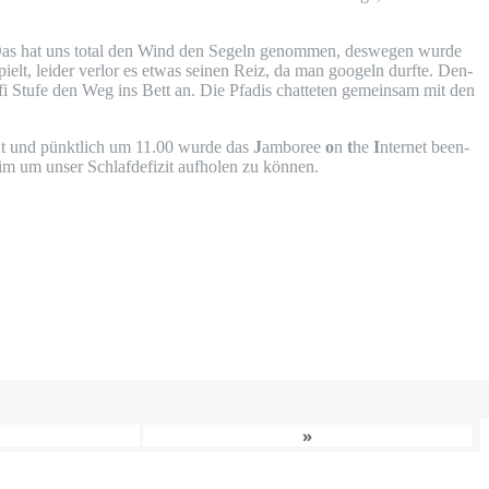
at. Das hat uns total den Wind den Segeln genom­men, des­we­gen wur­de
spielt, lei­der ver­lor es etwas sei­nen Reiz, da man goo­geln durf­te. Den­
­fi Stu­fe den Weg ins Bett an. Die Pfadis chat­te­ten gemein­sam mit den
ut und pünkt­lich um 11.00 wur­de das
J
ambo­ree
o
n
t
he
I
nter­net been­
eim um unser Schlaf­de­fi­zit auf­ho­len zu können.
»