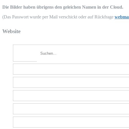
Die Bil­der haben übri­gens den gelei­chen Namen in der Cloud.
(Das Pass­wort wur­de per Mail ver­schickt oder auf Rück­fra­ge
webmas
Web­site