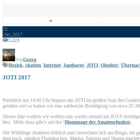
«
25
Okt.,2017
3.223
Von
Georg
Bezirk
,
chatten
,
Internet
,
Jamboree
,
JOTI
,
Oktober
,
Übernac
JOTI
2017
Pünkt­lich um 14.00 Uhr begann das
JOTI
im gro­ßen Saal des Gemein­d
ge­la­den und so hat­ten wir eine zahl­rei­che Betei­li­gung von etwa 25
Die­ses Jahr woll­ten wir woll­ten uns wie­der ein­mal am
JOTA
betei­li­
hen. Mehr dazu gibt’s auf der ?
Home­page der Ama­teur­fun­ker
.
Die Wöl­f­lin­ge chat­te­ten fröh­lich und ver­such­ten sich am Bin­go, bis 
dem noch, näm­lich Pfann­ku­chen. Mari­us, Sabri­na und Shania mach­ten 