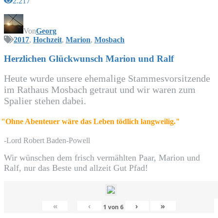
2.217
Von
Georg
2017
,
Hochzeit
,
Marion
,
Mosbach
Herz­li­chen Glück­wunsch Mari­on und Ralf
Heu­te wur­de unse­re ehe­ma­li­ge Stam­mes­vor­sit­zen­de
im Rat­haus Mos­bach getraut und wir waren zum
Spa­lier ste­hen dabei.
"
Ohne Aben­teu­er wäre das Leben töd­lich langweilig."
-Lord Robert Baden-Powell
Wir wün­schen dem frisch ver­mähl­ten Paar, Mari­on und
Ralf, nur das Bes­te und all­zeit Gut Pfad!
«
‹
›
»
1
von
6