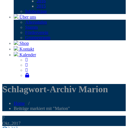
2016
2015
Infobei­trä­ge
Über uns
Alters­stu­fen
Stamm
För­der­ver­ein
Grup­pen­raum
Shop
Kontakt
Kalender
Schlagwort-Archiv Marion
Home
/
Beiträge markiert mit "Marion"
7
Okt.,2017