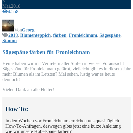
5
Mai,2018
4.558
Von
Georg
2018
,
Blumenteppich
,
färben
,
Fronleichnam
,
Sägespäne
,
Stamm
Säge­spä­ne fär­ben für Fronleichnam
Heu­te haben wir mit Ver­tre­tern aller Stu­fen in wei­ser Vor­aus­sicht
Säge­spä­ne für Fron­leich­nam gefärbt, viel­leicht gibt es in die­sem Jahr
mehr Blu­men als im Letz­ten? Mal sehen, lus­tig war es heu­te
dennoch!
Vie­len Dank an alle Helfer!
How To:
In den Wochen vor Fron­leich­nam errei­chen uns qua­si täg­lich
How-To-Anfra­gen, des­we­gen gibts jetzt eine kur­ze Anlei­tung
wie wir unse­re Hobel­spä­ne färben?