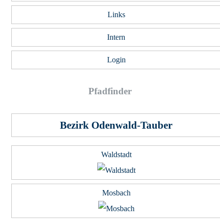
Kel­ler völ­lig durchtrocknen.
Links
Ach­tung, die Spä­ne fan­gen ger­ne das Schim­meln an, wenn
sie nicht ordent­lich getrock­net wur­den.
Intern
Mit Sand funk­tio­niert das übri­gens auch.
Login
Pfad­fin­der
Bezirk Odenwald-Tauber
Waldstadt
Mosbach