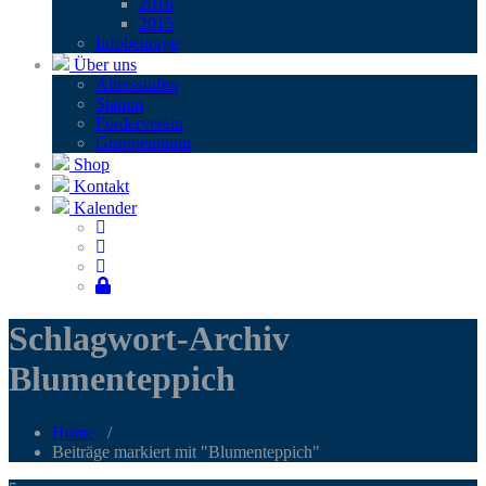
2016
2015
Infobei­trä­ge
Über uns
Alters­stu­fen
Stamm
För­der­ver­ein
Grup­pen­raum
Shop
Kontakt
Kalender
Schlagwort-Archiv
Blumenteppich
Home
/
Beiträge markiert mit "Blumenteppich"