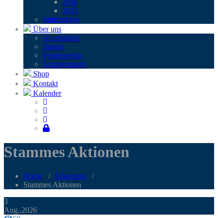
2016
2015
Infobei­trä­ge
Über uns
Alters­stu­fen
Stamm
För­der­ver­ein
Grup­pen­raum
Shop
Kontakt
Kalender
Stammes Aktionen
Home
/
Allgemein
/
Stammes Aktionen
3
Aug.,2026