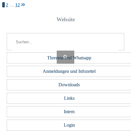
Seitennummerierung
1
2
…
12
der
Web­site
Beiträge
Threema und Whatsapp
Anmeldungen und Infozettel
Downloads
Links
Intern
Login