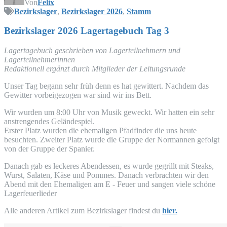
Von
Felix
Bezirkslager
,
Bezirkslager 2026
,
Stamm
Bezirks­la­ger 2026 Lager­ta­ge­buch Tag 3
Lager­ta­ge­buch geschrie­ben von Lager­teil­neh­mern und
Lagerteilnehmerinnen
Redak­tio­nell ergänzt durch Mit­glie­der der Leitungsrunde
Unser Tag begann sehr früh denn es hat gewit­tert. Nach­dem das
Gewit­ter vor­bei­ge­zo­gen war sind wir ins Bett.
Wir wur­den um 8:00 Uhr von Musik geweckt. Wir hat­ten ein sehr
anstren­gen­des Geländespiel.
Ers­ter Platz wur­den die ehe­ma­li­gen Pfad­fin­der die uns heu­te
besuch­ten. Zwei­ter Platz wur­de die Grup­pe der Nor­man­nen gefolgt
von der Grup­pe der Spanier.
Danach gab es lecke­res Abend­essen, es wur­de gegrillt mit Steaks,
Wurst, Sala­ten, Käse und Pom­mes. Danach ver­brach­ten wir den
Abend mit den Ehe­ma­li­gen am E - Feu­er und san­gen vie­le schö­ne
Lagerfeuerlieder
Alle ande­ren Arti­kel zum Bezirks­la­ger fin­dest du
hier.