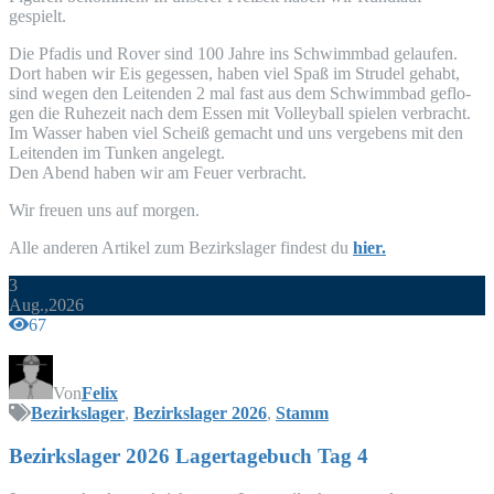
gespielt.
Die Pfadis und Rover sind 100 Jah­re ins Schwimm­bad gelau­fen.
Dort haben wir Eis geges­sen, haben viel Spaß im Stru­del gehabt,
sind wegen den Lei­ten­den 2 mal fast aus dem Schwimm­bad geflo­
gen die Ruhe­zeit nach dem Essen mit Vol­ley­ball spie­len ver­bracht.
Im Was­ser haben viel Scheiß gemacht und uns ver­ge­bens mit den
Lei­ten­den im Tun­ken angelegt.
Den Abend haben wir am Feu­er verbracht.
Wir freu­en uns auf morgen.
Alle ande­ren Arti­kel zum Bezirks­la­ger fin­dest du
hier.
3
Aug.,2026
67
Von
Felix
Bezirkslager
,
Bezirkslager 2026
,
Stamm
Bezirks­la­ger 2026 Lager­ta­ge­buch Tag 4