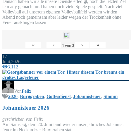
Danach haben wir alle unse­re Diens­te erle­digt, noch die letz­ten Zel­
te rea­dy gemacht und haben noch vie­le Spie­le gespielt. Nach viel
Vol­ley­ball auf unse­rem eige­nen Vol­ley­ball­feld wer­den wir den
Abend noch gemein­sam aber lei­der wegen der Tro­cken­heit ohne
Feu­er aus­klin­gen lassen
«
‹
›
»
1
von
2
17
Juni,2026
3.112
Von
Felix
2026
,
Burggraben
,
Gottesdienst
,
Johannisfeuer
,
Stamm
Johan­nis­feu­er 2026
geschrie­ben von Felix
Am Sams­tag, dem 20. Juni fand wie­der unser jähr­li­ches Johan­nis­
feu­er im Nec­kar­el­zer Burg­gra­ben statt.