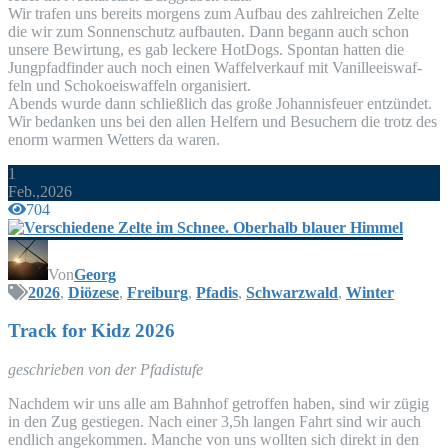
Wir tra­fen uns bereits mor­gens zum Auf­bau des zahl­rei­chen Zel­te
die wir zum Son­nen­schutz auf­bau­ten. Dann begann auch schon
unse­re Bewir­tung, es gab lecke­re Hot­Dogs. Spon­tan hat­ten die
Jung­pfad­fin­der auch noch einen Waf­fel­ver­kauf mit Vanil­le­eis­waf­
feln und Scho­ko­eis­waf­feln organisiert.
Abends wur­de dann schließ­lich das gro­ße Johan­nis­feu­er entzündet.
Wir bedan­ken uns bei den allen Hel­fern und Besu­chern die trotz des
enorm war­men Wet­ters da waren.
1
Feb.,2026
704
Von
Georg
2026
,
Diözese
,
Freiburg
,
Pfadis
,
Schwarzwald
,
Winter
Track for Kidz 2026
geschrie­ben von der Pfadistufe
Nach­dem wir uns alle am Bahn­hof getrof­fen haben, sind wir zügig
in den Zug gestie­gen. Nach einer 3,5h lan­gen Fahrt sind wir auch
end­lich ange­kom­men. Man­che von uns woll­ten sich direkt in den