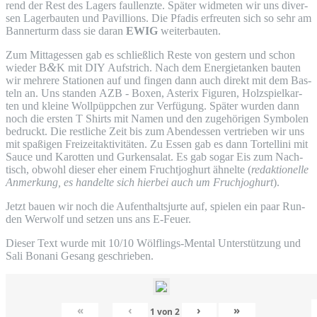
rend der Rest des Lagers faul­lenz­te. Spä­ter wid­me­ten wir uns diver­
sen Lager­bau­ten und Pavil­li­ons. Die Pfadis erfreu­ten sich so sehr am
Ban­ner­turm dass sie dar­an
EWIG
weiterbauten.
Zum Mit­tag­essen gab es schließ­lich Res­te von ges­tern und schon
&
wie­der B
K mit
DIY
Auf­strich. Nach dem Ener­gie­tan­ken bau­ten
wir meh­re­re Sta­tio­nen auf und fin­gen dann auch direkt mit dem Bas­
teln an. Uns stan­den
AZB
- Boxen, Aste­rix Figu­ren, Holz­spiel­kar­
ten und klei­ne Woll­püpp­chen zur Ver­fü­gung. Spä­ter wur­den dann
noch die ers­ten T Shirts mit Namen und den zuge­hö­ri­gen Sym­bo­len
bedruckt. Die rest­li­che Zeit bis zum Abend­essen ver­trie­ben wir uns
mit spa­ßi­gen Frei­zeit­ak­ti­vi­tä­ten. Zu Essen gab es dann Tor­tel­li­ni mit
Sau­ce und Karot­ten und Gur­ken­sa­lat. Es gab sogar Eis zum Nach­
tisch, obwohl die­ser eher einem Frucht­jo­ghurt ähnel­te (
redak­tio­nel­le
Anmer­kung, es han­del­te sich hier­bei auch um Fruch­jo­ghurt
).
Jetzt bau­en wir noch die Auf­ent­halts­jur­te auf, spie­len ein paar Run­
den Wer­wolf und set­zen uns ans E-Feuer.
Die­ser Text wur­de mit 10/10 Wöl­f­lings-Men­tal Unter­stüt­zung und
Sali Bona­ni Gesang geschrieben.
«
‹
›
»
1
von
2