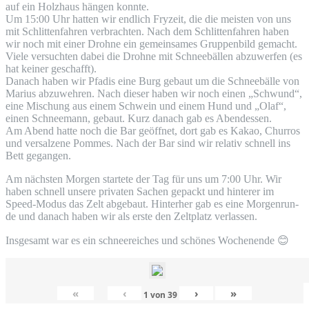
auf ein Holz­haus hän­gen konnte.
Um 15:00 Uhr hat­ten wir end­lich Fry­zeit, die die meis­ten von uns
mit Schlit­ten­fah­ren ver­brach­ten. Nach dem Schlit­ten­fah­ren haben
wir noch mit einer Droh­ne ein gemein­sa­mes Grup­pen­bild gemacht.
Vie­le ver­such­ten dabei die Droh­ne mit Schnee­bäl­len abzu­wer­fen (es
hat kei­ner geschafft).
Danach haben wir Pfadis eine Burg gebaut um die Schnee­bäl­le von
Mari­us abzu­weh­ren. Nach die­ser haben wir noch einen „Schwund“,
eine Mischung aus einem Schwein und einem Hund und „Olaf“,
einen Schnee­mann, gebaut. Kurz danach gab es Abendessen.
Am Abend hat­te noch die Bar geöff­net, dort gab es Kakao, Chur­ros
und ver­sal­ze­ne Pom­mes. Nach der Bar sind wir rela­tiv schnell ins
Bett gegangen.
Am nächs­ten Mor­gen star­te­te der Tag für uns um 7:00 Uhr. Wir
haben schnell unse­re pri­va­ten Sachen gepackt und hin­te­rer im
Speed-Modus das Zelt abge­baut. Hin­ter­her gab es eine Mor­gen­run­
de und danach haben wir als ers­te den Zelt­platz verlassen.
Ins­ge­samt war es ein schnee­rei­ches und schö­nes Wochen­en­de
😊
«
‹
›
»
1
von
39