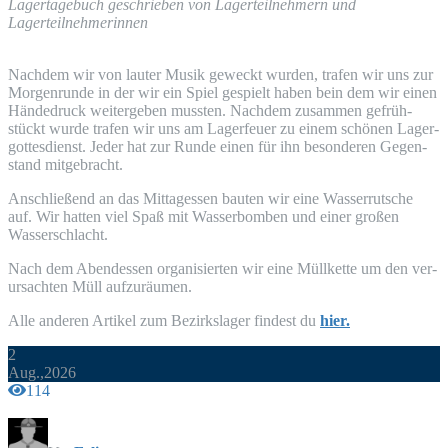
Lager­ta­ge­buch geschrie­ben von Lager­teil­neh­mern und
Lagerteilnehmerinnen
Nach­dem wir von lau­ter Musik geweckt wur­den, tra­fen wir uns zur
Mor­gen­run­de in der wir ein Spiel gespielt haben bein dem wir einen
Hän­de­druck wei­ter­ge­ben muss­ten. Nach­dem zusam­men gefrüh­
stückt wur­de tra­fen wir uns am Lager­feu­er zu einem schö­nen Lager­
got­tes­dienst. Jeder hat zur Run­de einen für ihn beson­de­ren Gegen­
stand mitgebracht.
Anschlie­ßend an das Mit­tag­essen bau­ten wir eine Was­ser­rut­sche
auf. Wir hat­ten viel Spaß mit Was­ser­bom­ben und einer gro­ßen
Wasserschlacht.
Nach dem Abend­essen orga­ni­sier­ten wir eine Müll­ket­te um den ver­
ur­sach­ten Müll aufzuräumen.
Alle ande­ren Arti­kel zum Bezirks­la­ger fin­dest du
hier.
2
Aug.,2026
114