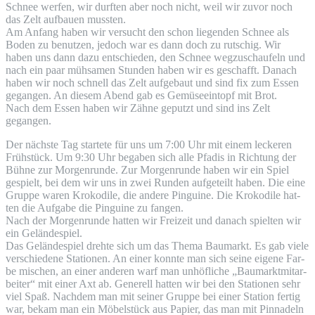
Schnee wer­fen, wir durf­ten aber noch nicht, weil wir zuvor noch
das Zelt auf­bau­en mussten.
Am Anfang haben wir ver­sucht den schon lie­gen­den Schnee als
Boden zu benut­zen, jedoch war es dann doch zu rut­schig. Wir
haben uns dann dazu ent­schie­den, den Schnee weg­zu­schau­feln und
nach ein paar müh­sa­men Stun­den haben wir es geschafft. Danach
haben wir noch schnell das Zelt auf­ge­baut und sind fix zum Essen
gegan­gen. An die­sem Abend gab es Gemü­se­ein­topf mit Brot.
Nach dem Essen haben wir Zäh­ne geputzt und sind ins Zelt
gegangen.
Der nächs­te Tag star­te­te für uns um 7:00 Uhr mit einem lecke­ren
Früh­stück. Um 9:30 Uhr bega­ben sich alle Pfadis in Rich­tung der
Büh­ne zur Mor­gen­run­de. Zur Mor­gen­run­de haben wir ein Spiel
gespielt, bei dem wir uns in zwei Run­den auf­ge­teilt haben. Die eine
Grup­pe waren Kro­ko­di­le, die ande­re Pin­gui­ne. Die Kro­ko­di­le hat­
ten die Auf­ga­be die Pin­gui­ne zu fangen.
Nach der Mor­gen­run­de hat­ten wir Frei­zeit und danach spiel­ten wir
ein Geländespiel.
Das Gelän­de­spiel dreh­te sich um das The­ma Bau­markt. Es gab vie­le
ver­schie­de­ne Sta­tio­nen. An einer konn­te man sich sei­ne eige­ne Far­
be mischen, an einer ande­ren warf man unhöf­li­che „Bau­markt­mit­ar­
bei­ter“ mit einer Axt ab. Gene­rell hat­ten wir bei den Sta­tio­nen sehr
viel Spaß. Nach­dem man mit sei­ner Grup­pe bei einer Sta­ti­on fer­tig
war, bekam man ein Möbel­stück aus Papier, das man mit Pin­na­deln