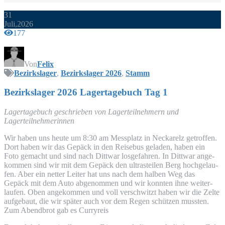
31
Juli,2026
177
Von
Felix
Bezirkslager
,
Bezirkslager 2026
,
Stamm
Bezirks­la­ger 2026 Lager­ta­ge­buch Tag 1
Lager­ta­ge­buch geschrie­ben von Lager­teil­neh­mern und
Lagerteilnehmerinnen
Wir haben uns heu­te um 8:30 am Mess­platz in Nec­kar­elz getrof­fen.
Dort haben wir das Gepäck in den Rei­se­bus gela­den, haben ein
Foto gemacht und sind nach Ditt­war los­ge­fah­ren. In Ditt­war ange­
kom­men sind wir mit dem Gepäck den ultrast­ei­len Berg hoch­ge­lau­
fen. Aber ein net­ter Lei­ter hat uns nach dem hal­ben Weg das
Gepäck mit dem Auto abge­nom­men und wir konn­ten ihne wei­ter­
lau­fen. Oben ange­kom­men und voll ver­schwitzt haben wir die Zel­te
auf­ge­baut, die wir spä­ter auch vor dem Regen schüt­zen muss­ten.
Zum Abend­brot gab es Curryreis