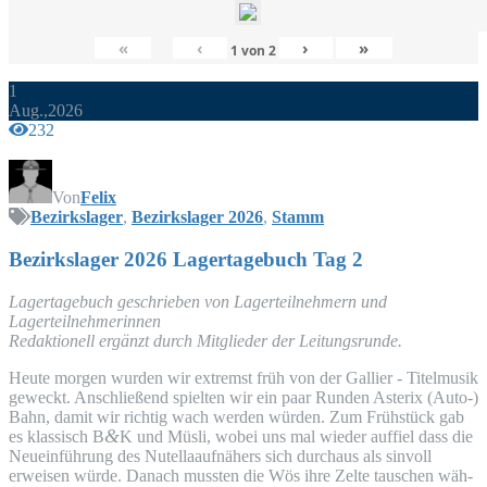
«
‹
›
»
1
von
2
1
Aug.,2026
232
Von
Felix
Bezirkslager
,
Bezirkslager 2026
,
Stamm
Bezirks­la­ger 2026 Lager­ta­ge­buch Tag 2
Lager­ta­ge­buch geschrie­ben von Lager­teil­neh­mern und
Lagerteilnehmerinnen
Redak­tio­nell ergänzt durch Mit­glie­der der Leitungsrunde.
Heu­te mor­gen wur­den wir extremst früh von der Gal­li­er - Titel­mu­sik
geweckt. Anschlie­ßend spiel­ten wir ein paar Run­den Aste­rix (Auto-)
Bahn, damit wir rich­tig wach wer­den wür­den. Zum Früh­stück gab
&
es klas­sisch B
K und Müs­li, wobei uns mal wie­der auf­fiel dass die
Neu­ein­füh­rung des Nutel­la­auf­nä­hers sich durch­aus als sin­voll
erwei­sen wür­de. Danach muss­ten die Wös ihre Zel­te tau­schen wäh­