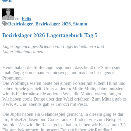
60
Von
Felix
Bezirkslager
,
Bezirkslager 2026
,
Stamm
Bezirks­la­ger 2026 Lager­ta­ge­buch Tag 5
Lager­ta­ge­buch geschrie­ben von Lager­teil­neh­mern und
Lagerteilnehmerinnen
Heu­te haben die Stu­fen­ta­ge begon­nen, dass heißt die Stu­fen sind
unab­hän­gig von ein­an­der unter­wegs und machen ihr eige­nes
Programm.
Die Wöl­f­lin­ge waren heu­te bei einem Förs­ter mit süßem Hund und
haben Spie­le gespielt. Unter ande­rem Mot­te Mot­te, dabei muss­ten
wir als Fle­der­mäu­se die ande­ren Wös, die Mot­ten waren, fan­gen.
Wir haben coo­le Din­ge über den Wald erfah­ren. Zum Mit­tag gab es
BWKA
. Und abends gab es Gnoc­ci mit Pesto.
Die Jup­fis haben ein Gelän­de­spiel gemacht. In die­sem ging es dar­
um, Rät­sel zu lösen und Codes raus zu fin­den, wie zum Bei­spiel
Sudo­ku. Als wir alle Rät­sel gelöst hat­ten, haben wir Kek­se und
3D
Figu­ren bekom­men. In unse­rer Frei­zeit haben wir Rund­lauf