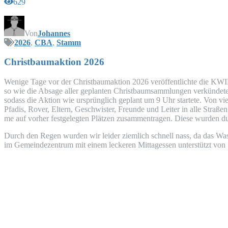
629
Von
Johannes
2026
,
CBA
,
Stamm
Christ­baum­ak­ti­on 2026
Weni­ge Tage vor der Christ­baum­ak­ti­on 2026 ver­öf­fent­lich­te die
KWI
so wie die Absa­ge aller geplan­ten Christ­baumsamm­lun­gen ver­kün­de­t
sodass die Akti­on wie ursprüng­lich geplant um 9 Uhr star­te­te. Von vier
Pfadis, Rover, Eltern, Geschwis­ter, Freun­de und Lei­ter in alle Stra­ßen
me auf vor­her fest­ge­leg­ten Plät­zen zusam­men­tra­gen. Die­se wur­den d
Durch den Regen wur­den wir lei­der ziem­lich schnell nass, da das Was­
im Gemein­de­zen­trum mit einem lecke­ren Mit­tag­essen unter­stützt von