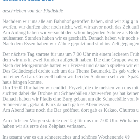
geschrie­ben von der Pfadistufe
Nach­dem wir uns alle am Bahn­hof getrof­fen haben, sind wir zügig in
wer­fen, wir durf­ten aber noch nicht, weil wir zuvor noch das Zelt auf
Am Anfang haben wir ver­sucht den schon lie­gen­den Schnee als Boden
müh­sa­men Stun­den haben wir es geschafft. Danach haben wir noch sch
Nach dem Essen haben wir Zäh­ne geputzt und sind ins Zelt gegangen
Der nächs­te Tag star­te­te für uns um 7:00 Uhr mit einem lecke­ren Frü
dem wir uns in zwei Run­den auf­ge­teilt haben. Die eine Grup­pe waren Kro
Nach der Mor­gen­run­de hat­ten wir Frei­zeit und danach spiel­ten wir e
Das Gelän­de­spiel dreh­te sich um das The­ma Bau­markt. Es gab vie­le ver
mit einer Axt ab. Gene­rell hat­ten wir bei den Sta­tio­nen sehr viel Sp
haus hän­gen konnte.
Um 15:00 Uhr hat­ten wir end­lich Fry­zeit, die die meis­ten von uns mit 
such­ten dabei die Droh­ne mit Schnee­bäl­len abzu­wer­fen (es hat kei­ner
Danach haben wir Pfadis eine Burg gebaut um die Schnee­bäl­le von 
Schnee­mann, gebaut. Kurz danach gab es Abendessen.
Am Abend hat­te noch die Bar geöff­net, dort gab es Kakao, Chur­ros un
Am nächs­ten Mor­gen star­te­te der Tag für uns um 7:00 Uhr. Wir haben 
haben wir als ers­te den Zelt­platz verlassen.
Ins­ge­samt war es ein schnee­rei­ches und schö­nes Wochen­en­de
😊