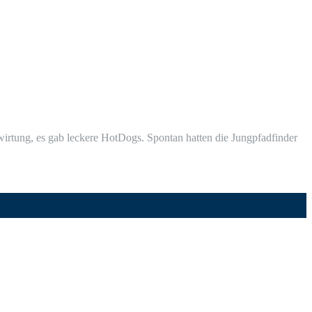
­tung, es gab lecke­re Hot­Dogs. Spon­tan hat­ten die Jung­pfad­fin­der