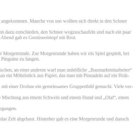
h ange­kom­men. Man­che von uns woll­ten sich direkt in den Schnee
 dazu ent­schie­den, den Schnee weg­zu­schau­feln und nach ein paar
 Abend gab es Gemü­se­ein­topf mit Brot.
 Mor­gen­run­de. Zur Mor­gen­run­de haben wir ein Spiel gespielt, bei
e Pin­gui­ne zu fangen.
schen, an einer ande­ren warf man unhöf­li­che „Bau­markt­mit­ar­bei­ter“
m man ein Möbel­stück aus Papier, das man mit Pin­na­deln auf ein Holz­
ch mit einer Droh­ne ein gemein­sa­mes Grup­pen­bild gemacht. Vie­le ver­
eine Mischung aus einem Schwein und einem Hund und „Olaf“, einen
gegangen.
das Zelt abge­baut. Hin­ter­her gab es eine Mor­gen­run­de und danach