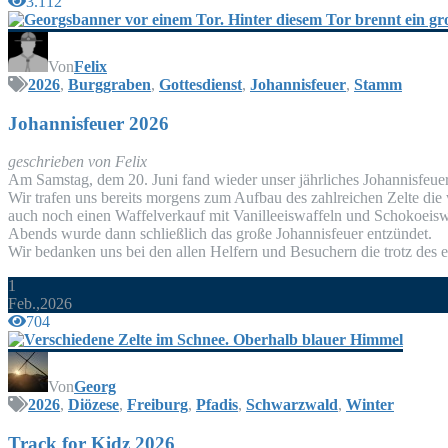
3.112
Von
Felix
2026
,
Burggraben
,
Gottesdienst
,
Johannisfeuer
,
Stamm
Johan­nis­feu­er 2026
geschrie­ben von Felix
Am Sams­tag, dem 20. Juni fand wie­der unser jähr­li­ches Johan­nis­feu­er 
Wir tra­fen uns bereits mor­gens zum Auf­bau des zahl­rei­chen Zel­te di
auch noch einen Waf­fel­ver­kauf mit Vanil­le­eis­waf­feln und Scho­ko­eis­w
Abends wur­de dann schließ­lich das gro­ße Johan­nis­feu­er entzündet.
Wir bedan­ken uns bei den allen Hel­fern und Besu­chern die trotz des
1
Feb.,2026
704
Von
Georg
2026
,
Diözese
,
Freiburg
,
Pfadis
,
Schwarzwald
,
Winter
Track for Kidz 2026