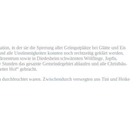
­on, in der sie die Sper­rung aller Grün­gut­plät­ze bei Glät­te und Eis
 alle Unstim­mig­kei­ten konn­ten noch recht­zei­tig geklärt wer­den,
de­zen­trum sowie in Diedes­heim schwärm­ten Wöl­f­lin­ge, Jup­fis,
er Stun­den das gesam­te Gemein­de­ge­biet ablau­fen und alle Christ­bäu­
tet­ter Hof“ gebracht.
durch­feuch­tet waren. Zwi­schen­durch ver­sorg­ten uns Tini und Hei­ke