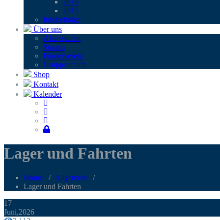
2016
2015
Infobei­trä­ge
Über uns
Alters­stu­fen
Stamm
För­der­ver­ein
Grup­pen­raum
Shop
Kontakt
Kalender
Lager und Fahrten
Home
/
Allgemein
/
Lager und Fahrten
17
Juni,2026