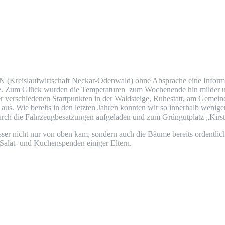
N
(Kreis­lauf­wirt­schaft Neckar-Oden­wald) ohne Abspra­che eine Infor­ma­ti
e. Zum Glück wur­den die Tem­pe­ra­tu­ren zum Wochen­en­de hin mil­der und
 ver­schie­de­nen Start­punk­ten in der Wald­stei­ge, Ruhe­statt, am Gemein­
 aus. Wie bereits in den letz­ten Jah­ren konn­ten wir so inner­halb weni­g
urch die Fahr­zeug­be­sat­zun­gen auf­ge­la­den und zum Grün­gut­platz „Kir­s
ser nicht nur von oben kam, son­dern auch die Bäu­me bereits ordent­lich 
 Salat- und Kuchen­spen­den eini­ger Eltern.