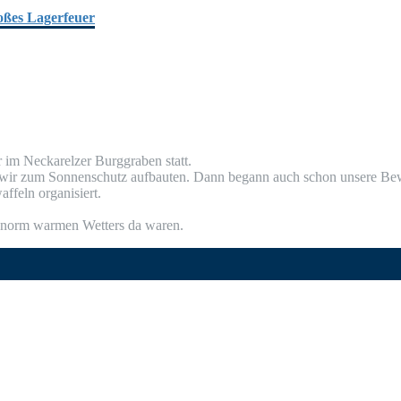
im Nec­kar­el­zer Burg­gra­ben statt.
e wir zum Son­nen­schutz auf­bau­ten. Dann begann auch schon unse­re Bewir
af­feln organisiert.
 enorm war­men Wet­ters da waren.