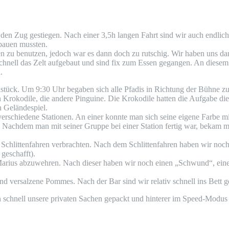
 den Zug gestie­gen. Nach einer 3,5h lan­gen Fahrt sind wir auch end­lic
­bau­en mussten.
 zu benut­zen, jedoch war es dann doch zu rut­schig. Wir haben uns dann
nell das Zelt auf­ge­baut und sind fix zum Essen gegan­gen. An die­sem
.
h­stück. Um 9:30 Uhr bega­ben sich alle Pfadis in Rich­tung der Büh­ne zur
­ko­di­le, die ande­re Pin­gui­ne. Die Kro­ko­di­le hat­ten die Auf­ga­be di
in Geländespiel.
­schie­de­ne Sta­tio­nen. An einer konn­te man sich sei­ne eige­ne Far­be mi
aß. Nach­dem man mit sei­ner Grup­pe bei einer Sta­ti­on fer­tig war, beka
Schlit­ten­fah­ren ver­brach­ten. Nach dem Schlit­ten­fah­ren haben wir no
 geschafft).
Mari­us abzu­weh­ren. Nach die­ser haben wir noch einen „Schwund“, 
d ver­sal­ze­ne Pom­mes. Nach der Bar sind wir rela­tiv schnell ins Bett 
schnell unse­re pri­va­ten Sachen gepackt und hin­te­rer im Speed-Modus 